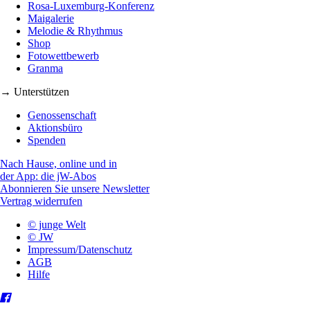
Rosa-Luxemburg-Konferenz
Maigalerie
Melodie & Rhythmus
Shop
Fotowettbewerb
Granma
→ Unterstützen
Genossenschaft
Aktionsbüro
Spenden
Nach Hause, online und in
der App: die jW-Abos
Abonnieren Sie unsere Newsletter
Vertrag widerrufen
© junge Welt
© JW
Impressum/Datenschutz
AGB
Hilfe