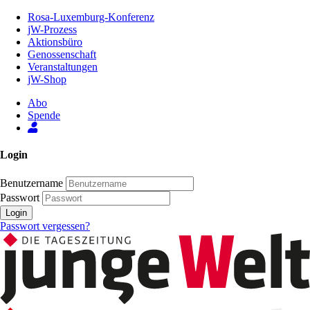
Zum
Rosa-Luxemburg-Konferenz
Inhalt
jW-Prozess
der
Aktionsbüro
Seite
Genossenschaft
Veranstaltungen
jW-Shop
Abo
Spende
Login
Benutzername
Passwort
Login
Passwort vergessen?