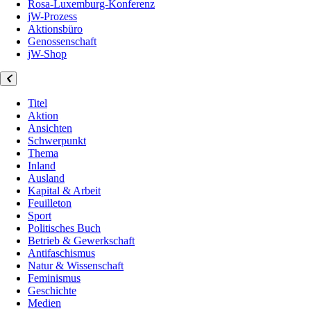
Rosa-Luxemburg-Konferenz
jW-Prozess
Aktionsbüro
Genossenschaft
jW-Shop
Titel
Aktion
Ansichten
Schwerpunkt
Thema
Inland
Ausland
Kapital & Arbeit
Feuilleton
Sport
Politisches Buch
Betrieb & Gewerkschaft
Antifaschismus
Natur & Wissenschaft
Feminismus
Geschichte
Medien