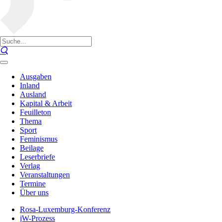
Ausgaben
Inland
Ausland
Kapital & Arbeit
Feuilleton
Thema
Sport
Feminismus
Beilage
Leserbriefe
Verlag
Veranstaltungen
Termine
Über uns
Rosa-Luxemburg-Konferenz
jW-Prozess