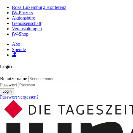
Zum
Rosa-Luxemburg-Konferenz
Inhalt
jW-Prozess
der
Aktionsbüro
Seite
Genossenschaft
Veranstaltungen
jW-Shop
Abo
Spende
Login
Benutzername
Passwort
Login
Passwort vergessen?