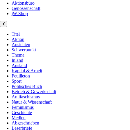
Aktionsbüro
Genossenschaft
jW-Shop
Titel
Aktion
Ansichten
Schwerpunkt
Thema
Inland
Ausland
Kapital & Arbeit
Feuilleton
Sport
Politisches Buch
Betrieb & Gewerkschaft
Antifaschismus
Natur & Wissenschaft
Feminismus
Geschichte
Medien
Abgeschrieben
Leserbriefe