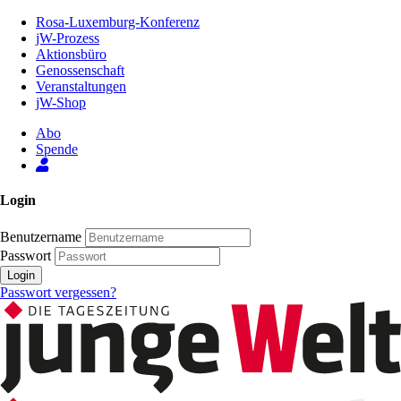
Zum
Rosa-Luxemburg-Konferenz
Inhalt
jW-Prozess
der
Aktionsbüro
Seite
Genossenschaft
Veranstaltungen
jW-Shop
Abo
Spende
Login
Benutzername
Passwort
Login
Passwort vergessen?