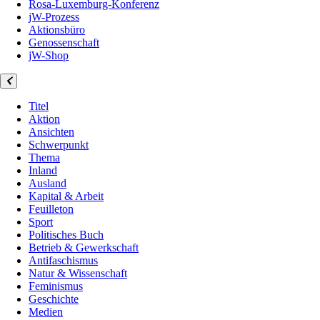
Rosa-Luxemburg-Konferenz
jW-Prozess
Aktionsbüro
Genossenschaft
jW-Shop
Titel
Aktion
Ansichten
Schwerpunkt
Thema
Inland
Ausland
Kapital & Arbeit
Feuilleton
Sport
Politisches Buch
Betrieb & Gewerkschaft
Antifaschismus
Natur & Wissenschaft
Feminismus
Geschichte
Medien