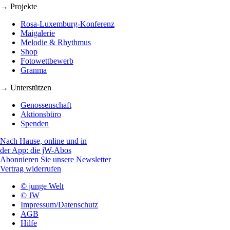
→ Projekte
Rosa-Luxemburg-Konferenz
Maigalerie
Melodie & Rhythmus
Shop
Fotowettbewerb
Granma
→ Unterstützen
Genossenschaft
Aktionsbüro
Spenden
Nach Hause, online und in
der App: die jW-Abos
Abonnieren Sie unsere Newsletter
Vertrag widerrufen
© junge Welt
© JW
Impressum/Datenschutz
AGB
Hilfe