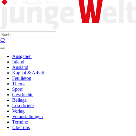
Ausgaben
Inland
Ausland
Kapital & Arbeit
Feuilleton
Thema
Sport
Geschichte
Beilage
Leserbriefe
Verlag
Veranstaltungen
Termine
Über uns