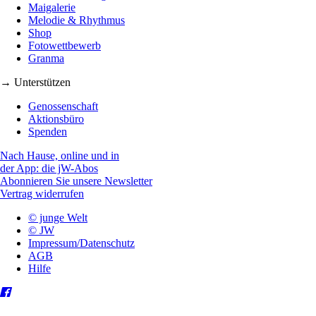
Maigalerie
Melodie & Rhythmus
Shop
Fotowettbewerb
Granma
→ Unterstützen
Genossenschaft
Aktionsbüro
Spenden
Nach Hause, online und in
der App: die jW-Abos
Abonnieren Sie unsere Newsletter
Vertrag widerrufen
© junge Welt
© JW
Impressum/Datenschutz
AGB
Hilfe