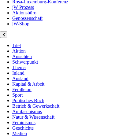
Rosa-Luxemburg-Konferenz
jW-Prozess
Aktionsbüro
Genossenschaft
jW-Shop
Titel
Aktion
Ansichten
Schwerpunkt
Thema
Inland
Ausland
Kapital & Arbeit
Feuilleton
Sport
Politisches Buch
Betrieb & Gewerkschaft
Antifaschismus
Natur & Wissenschaft
Feminismus
Geschichte
Medien