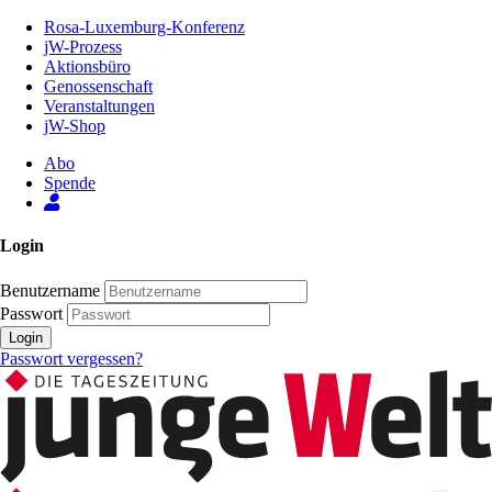
Zum
Rosa-Luxemburg-Konferenz
Inhalt
jW-Prozess
der
Aktionsbüro
Seite
Genossenschaft
Veranstaltungen
jW-Shop
Abo
Spende
Login
Benutzername
Passwort
Login
Passwort vergessen?