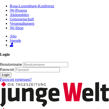
Zum
Rosa-Luxemburg-Konferenz
Inhalt
jW-Prozess
der
Aktionsbüro
Seite
Genossenschaft
Veranstaltungen
jW-Shop
Abo
Spende
Login
Benutzername
Passwort
Login
Passwort vergessen?