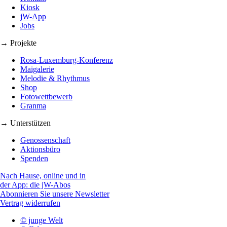
Kiosk
jW-App
Jobs
→ Projekte
Rosa-Luxemburg-Konferenz
Maigalerie
Melodie & Rhythmus
Shop
Fotowettbewerb
Granma
→ Unterstützen
Genossenschaft
Aktionsbüro
Spenden
Nach Hause, online und in
der App: die jW-Abos
Abonnieren Sie unsere Newsletter
Vertrag widerrufen
© junge Welt