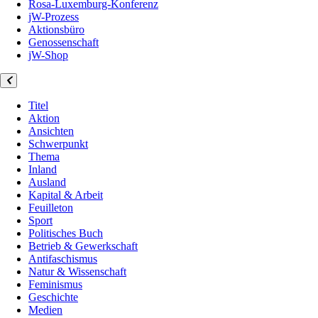
Rosa-Luxemburg-Konferenz
jW-Prozess
Aktionsbüro
Genossenschaft
jW-Shop
Titel
Aktion
Ansichten
Schwerpunkt
Thema
Inland
Ausland
Kapital & Arbeit
Feuilleton
Sport
Politisches Buch
Betrieb & Gewerkschaft
Antifaschismus
Natur & Wissenschaft
Feminismus
Geschichte
Medien