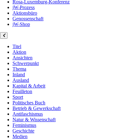
Rosa-Luxemburg-Konferenz
jW-Prozess
Aktionsbüro
Genossenschaft
jW-Shop
Titel
Aktion
Ansichten
Schwerpunkt
Thema
Inland
Ausland
Kapital & Arbeit
Feuilleton
Sport
Politisches Buch
Betrieb & Gewerkschaft
Antifaschismus
Natur & Wissenschaft
Feminismus
Geschichte
Medien