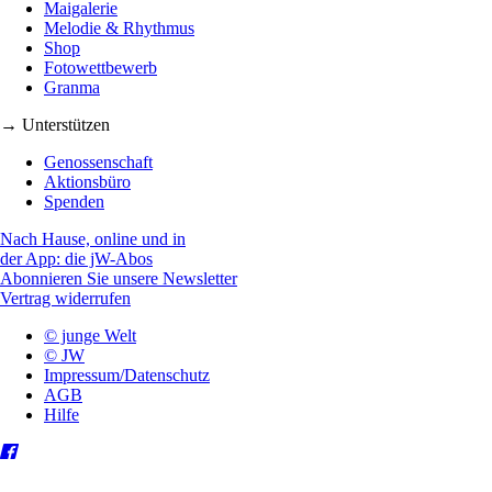
Maigalerie
Melodie & Rhythmus
Shop
Fotowettbewerb
Granma
→ Unterstützen
Genossenschaft
Aktionsbüro
Spenden
Nach Hause, online und in
der App: die jW-Abos
Abonnieren Sie unsere Newsletter
Vertrag widerrufen
© junge Welt
© JW
Impressum/Datenschutz
AGB
Hilfe