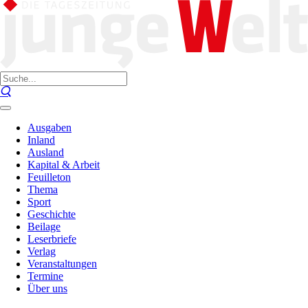
Ausgaben
Inland
Ausland
Kapital & Arbeit
Feuilleton
Thema
Sport
Geschichte
Beilage
Leserbriefe
Verlag
Veranstaltungen
Termine
Über uns