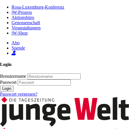
Zum
Rosa-Luxemburg-Konferenz
Inhalt
jW-Prozess
der
Aktionsbüro
Seite
Genossenschaft
Veranstaltungen
jW-Shop
Abo
Spende
Login
Benutzername
Passwort
Login
Passwort vergessen?