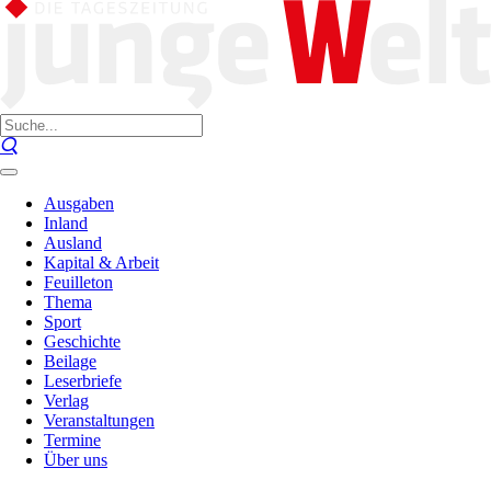
Ausgaben
Inland
Ausland
Kapital & Arbeit
Feuilleton
Thema
Sport
Geschichte
Beilage
Leserbriefe
Verlag
Veranstaltungen
Termine
Über uns