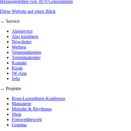
Herausgegeben von 3079 GenossInnen
Diese Website auf einen Blick
→ Service
Aboservice
Abo kündigen
Newsletter
Werben
Veranstaltungen
Terminkalender
Kontakt
Kiosk
jW-App
Jobs
→ Projekte
Rosa-Luxemburg-Konferenz
Maigalerie
Melodie & Rhythmus
Shop
Fotowettbewerb
Granma