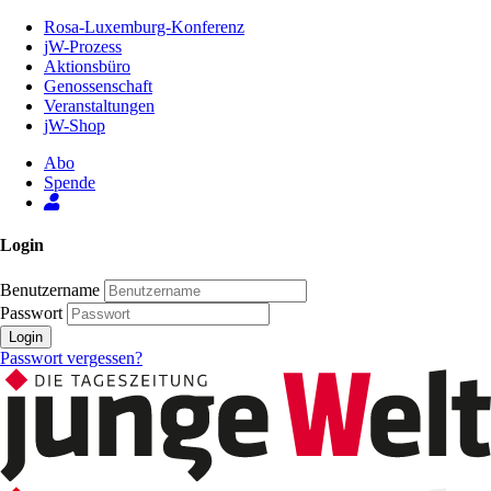
Zum
Rosa-Luxemburg-Konferenz
Inhalt
jW-Prozess
der
Aktionsbüro
Seite
Genossenschaft
Veranstaltungen
jW-Shop
Abo
Spende
Login
Benutzername
Passwort
Login
Passwort vergessen?