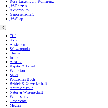
Rosa-Luxemburg-Konferenz
jW-Prozess
Aktionsbüro
Genossenschaft
jW-Shop
Titel
Aktion
Ansichten
Schwerpunkt
Thema
Inland
Ausland
Kapital & Arbeit
Feuilleton
Sport
Politisches Buch
Betrieb & Gewerkschaft
Antifaschismus
Natur & Wissenschaft
Feminismus
Geschichte
Medien