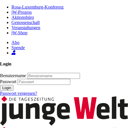
Zum
Rosa-Luxemburg-Konferenz
Inhalt
jW-Prozess
der
Aktionsbüro
Seite
Genossenschaft
Veranstaltungen
jW-Shop
Abo
Spende
Login
Benutzername
Passwort
Login
Passwort vergessen?