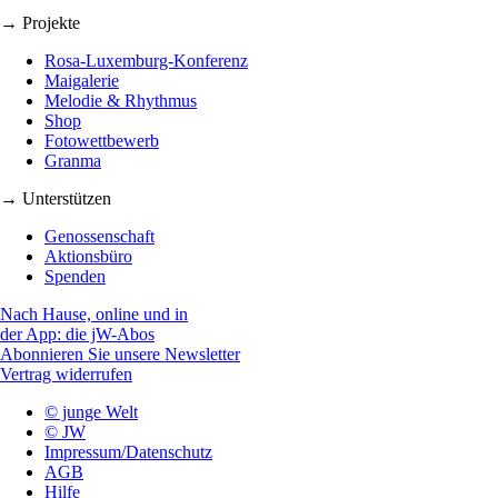
→ Projekte
Rosa-Luxemburg-Konferenz
Maigalerie
Melodie & Rhythmus
Shop
Fotowettbewerb
Granma
→ Unterstützen
Genossenschaft
Aktionsbüro
Spenden
Nach Hause, online und in
der App: die jW-Abos
Abonnieren Sie unsere Newsletter
Vertrag widerrufen
© junge Welt
© JW
Impressum/Datenschutz
AGB
Hilfe