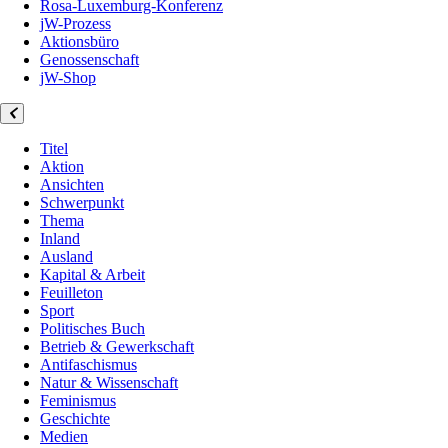
Rosa-Luxemburg-Konferenz
jW-Prozess
Aktionsbüro
Genossenschaft
jW-Shop
Titel
Aktion
Ansichten
Schwerpunkt
Thema
Inland
Ausland
Kapital & Arbeit
Feuilleton
Sport
Politisches Buch
Betrieb & Gewerkschaft
Antifaschismus
Natur & Wissenschaft
Feminismus
Geschichte
Medien