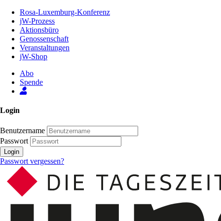
Zum
Rosa-Luxemburg-Konferenz
Inhalt
jW-Prozess
der
Aktionsbüro
Seite
Genossenschaft
Veranstaltungen
jW-Shop
Abo
Spende
Login
Benutzername
Passwort
Login
Passwort vergessen?