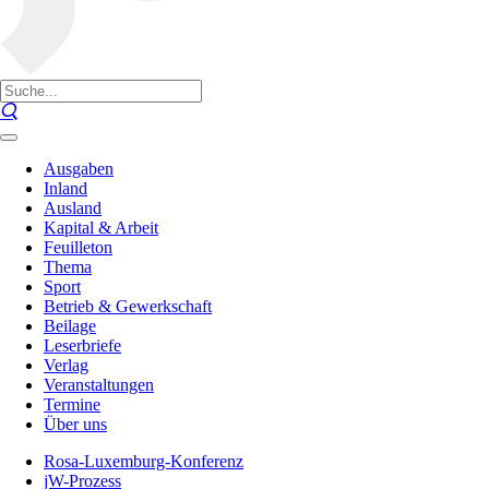
Ausgaben
Inland
Ausland
Kapital & Arbeit
Feuilleton
Thema
Sport
Betrieb & Gewerkschaft
Beilage
Leserbriefe
Verlag
Veranstaltungen
Termine
Über uns
Rosa-Luxemburg-Konferenz
jW-Prozess