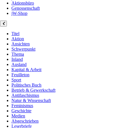
Aktionsbüro
Genossenschaft
jW-Shop
Titel
Aktion
Ansichten
Schwerpunkt
Thema
Inland
Ausland
Kapital & Arbeit
Feuilleton
Sport
Politisches Buch
Betrieb & Gewerkschaft
Antifaschismus
Natur & Wissenschaft
Feminismus
Geschichte
Medien
Abgeschrieben
Leserbriefe