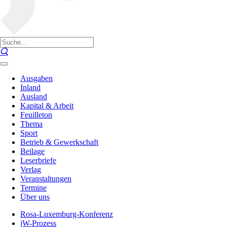
Ausgaben
Inland
Ausland
Kapital & Arbeit
Feuilleton
Thema
Sport
Betrieb & Gewerkschaft
Beilage
Leserbriefe
Verlag
Veranstaltungen
Termine
Über uns
Rosa-Luxemburg-Konferenz
jW-Prozess