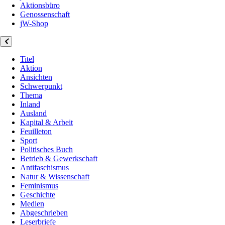
Aktionsbüro
Genossenschaft
jW-Shop
Titel
Aktion
Ansichten
Schwerpunkt
Thema
Inland
Ausland
Kapital & Arbeit
Feuilleton
Sport
Politisches Buch
Betrieb & Gewerkschaft
Antifaschismus
Natur & Wissenschaft
Feminismus
Geschichte
Medien
Abgeschrieben
Leserbriefe