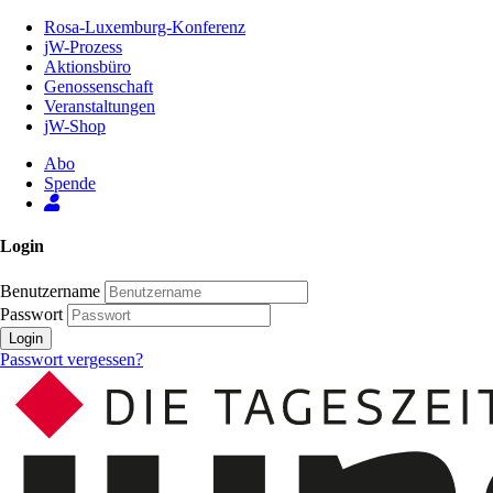
Zum
Rosa-Luxemburg-Konferenz
Inhalt
jW-Prozess
der
Aktionsbüro
Seite
Genossenschaft
Veranstaltungen
jW-Shop
Abo
Spende
Login
Benutzername
Passwort
Login
Passwort vergessen?