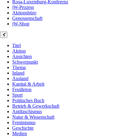
Rosa-Luxemburg-Konferenz
jW-Prozess
Aktionsbüro
Genossenschaft
jW-Shop
Titel
Aktion
Ansichten
Schwerpunkt
Thema
Inland
Ausland
Kapital & Arbeit
Feuilleton
Sport
Politisches Buch
Betrieb & Gewerkschaft
Antifaschismus
Natur & Wissenschaft
Feminismus
Geschichte
Medien