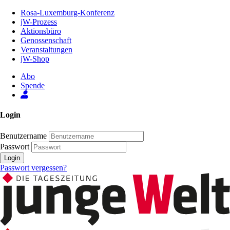
Zum
Rosa-Luxemburg-Konferenz
Inhalt
jW-Prozess
der
Aktionsbüro
Seite
Genossenschaft
Veranstaltungen
jW-Shop
Abo
Spende
Login
Benutzername
Passwort
Login
Passwort vergessen?