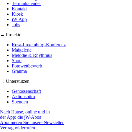
Terminkalender
Kontakt
Kiosk
jW-App
Jobs
→ Projekte
Rosa-Luxemburg-Konferenz
Maigalerie
Melodie & Rhythmus
Shop
Fotowettbewerb
Granma
→ Unterstützen
Genossenschaft
Aktionsbüro
Spenden
Nach Hause, online und in
der App: die jW-Abos
Abonnieren Sie unsere Newsletter
Vertrag widerrufen