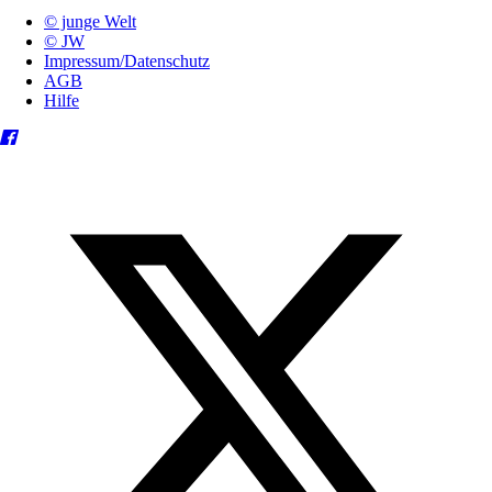
© junge Welt
© JW
Impressum/Datenschutz
AGB
Hilfe