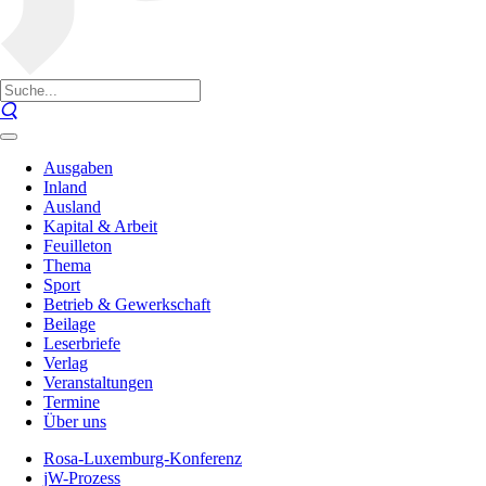
Ausgaben
Inland
Ausland
Kapital & Arbeit
Feuilleton
Thema
Sport
Betrieb & Gewerkschaft
Beilage
Leserbriefe
Verlag
Veranstaltungen
Termine
Über uns
Rosa-Luxemburg-Konferenz
jW-Prozess