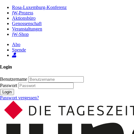
Zum
Rosa-Luxemburg-Konferenz
Inhalt
jW-Prozess
der
Aktionsbüro
Seite
Genossenschaft
Veranstaltungen
jW-Shop
Abo
Spende
Login
Benutzername
Passwort
Login
Passwort vergessen?