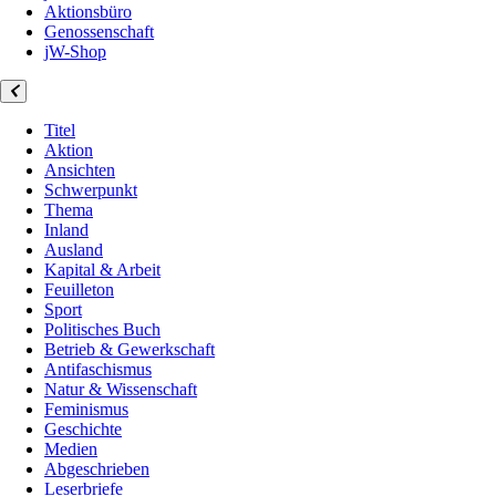
Aktionsbüro
Genossenschaft
jW-Shop
Titel
Aktion
Ansichten
Schwerpunkt
Thema
Inland
Ausland
Kapital & Arbeit
Feuilleton
Sport
Politisches Buch
Betrieb & Gewerkschaft
Antifaschismus
Natur & Wissenschaft
Feminismus
Geschichte
Medien
Abgeschrieben
Leserbriefe