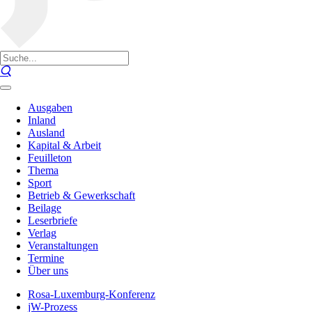
Ausgaben
Inland
Ausland
Kapital & Arbeit
Feuilleton
Thema
Sport
Betrieb & Gewerkschaft
Beilage
Leserbriefe
Verlag
Veranstaltungen
Termine
Über uns
Rosa-Luxemburg-Konferenz
jW-Prozess