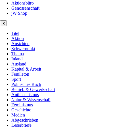
Aktionsbüro
Genossenschaft
jW-Shop
Titel
Aktion
Ansichten
Schwerpunkt
Thema
Inland
Ausland
Kapital & Arbeit
Feuilleton
Sport
Politisches Buch
Betrieb & Gewerkschaft
Antifaschismus
Natur & Wissenschaft
Feminismus
Geschichte
Medien
Abgeschrieben
Leserbriefe