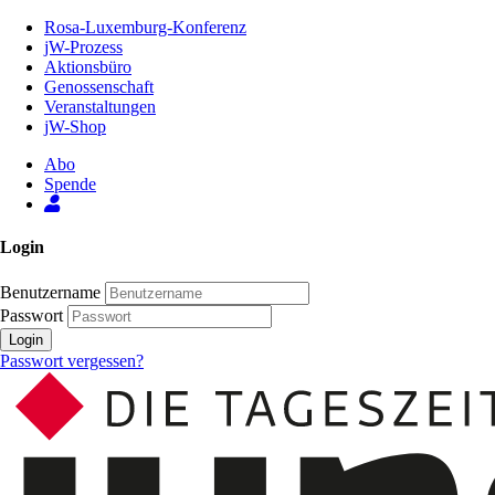
Zum
Rosa-Luxemburg-Konferenz
Inhalt
jW-Prozess
der
Aktionsbüro
Seite
Genossenschaft
Veranstaltungen
jW-Shop
Abo
Spende
Login
Benutzername
Passwort
Login
Passwort vergessen?