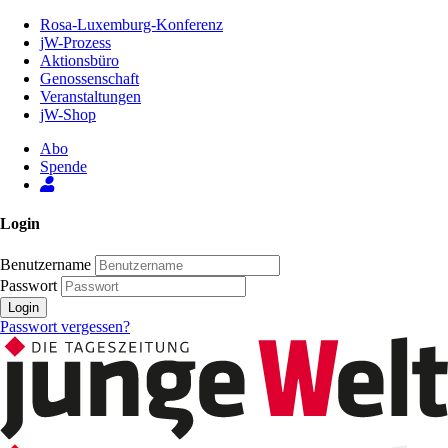
Zum
Rosa-Luxemburg-Konferenz
Inhalt
jW-Prozess
der
Aktionsbüro
Seite
Genossenschaft
Veranstaltungen
jW-Shop
Abo
Spende
Login
Benutzername
Passwort
Login
Passwort vergessen?