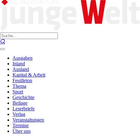
Ausgaben
Inland
Ausland
Kapital & Arbeit
Feuilleton
Thema
Sport
Geschichte
Beilage
Leserbriefe
Verlag
Veranstaltungen
Termine
Über uns