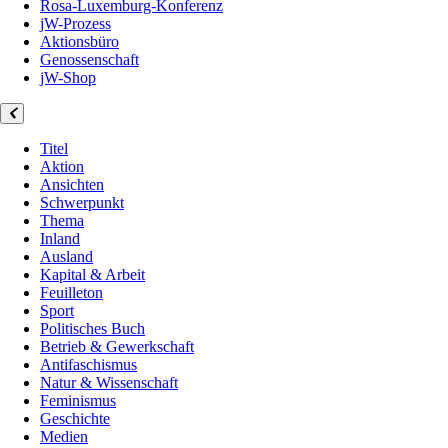
Rosa-Luxemburg-Konferenz
jW-Prozess
Aktionsbüro
Genossenschaft
jW-Shop
Titel
Aktion
Ansichten
Schwerpunkt
Thema
Inland
Ausland
Kapital & Arbeit
Feuilleton
Sport
Politisches Buch
Betrieb & Gewerkschaft
Antifaschismus
Natur & Wissenschaft
Feminismus
Geschichte
Medien