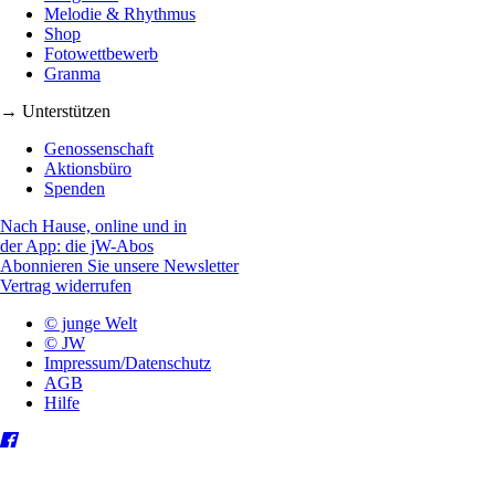
Melodie & Rhythmus
Shop
Fotowettbewerb
Granma
→ Unterstützen
Genossenschaft
Aktionsbüro
Spenden
Nach Hause, online und in
der App: die jW-Abos
Abonnieren Sie unsere Newsletter
Vertrag widerrufen
© junge Welt
© JW
Impressum/Datenschutz
AGB
Hilfe