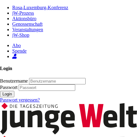
Zum
Rosa-Luxemburg-Konferenz
Inhalt
jW-Prozess
der
Aktionsbüro
Seite
Genossenschaft
Veranstaltungen
jW-Shop
Abo
Spende
Login
Benutzername
Passwort
Login
Passwort vergessen?