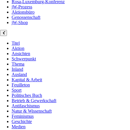
Rosa-Luxemburg-Konferenz
jW-Prozess
Aktionsbüro
Genossenschaft
jW-Shop
Titel
Aktion
Ansichten
Schwerpunkt
Thema
Inland
Ausland
Kapital & Arbeit
Feuilleton
Sport
Politisches Buch
Betrieb & Gewerkschaft
Antifaschismus
Natur & Wissenschaft
Feminismus
Geschichte
Medien