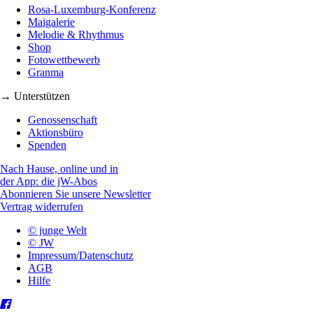
Rosa-Luxemburg-Konferenz
Maigalerie
Melodie & Rhythmus
Shop
Fotowettbewerb
Granma
→ Unterstützen
Genossenschaft
Aktionsbüro
Spenden
Nach Hause, online und in
der App: die jW-Abos
Abonnieren Sie unsere Newsletter
Vertrag widerrufen
© junge Welt
© JW
Impressum/Datenschutz
AGB
Hilfe