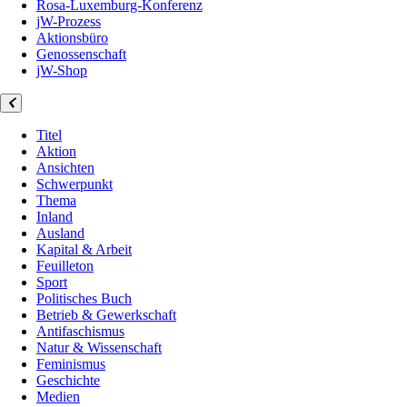
Rosa-Luxemburg-Konferenz
jW-Prozess
Aktionsbüro
Genossenschaft
jW-Shop
Titel
Aktion
Ansichten
Schwerpunkt
Thema
Inland
Ausland
Kapital & Arbeit
Feuilleton
Sport
Politisches Buch
Betrieb & Gewerkschaft
Antifaschismus
Natur & Wissenschaft
Feminismus
Geschichte
Medien