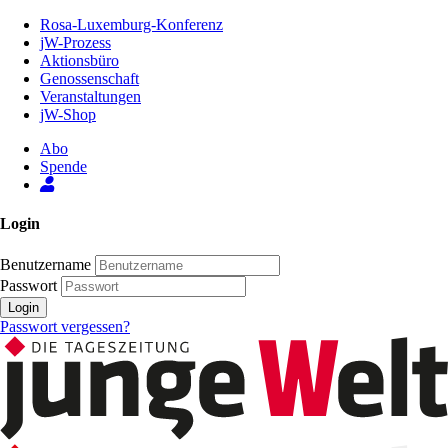
Zum
Rosa-Luxemburg-Konferenz
Inhalt
jW-Prozess
der
Aktionsbüro
Seite
Genossenschaft
Veranstaltungen
jW-Shop
Abo
Spende
Login
Benutzername
Passwort
Login
Passwort vergessen?