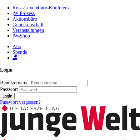
Zum
Rosa-Luxemburg-Konferenz
Inhalt
jW-Prozess
der
Aktionsbüro
Seite
Genossenschaft
Veranstaltungen
jW-Shop
Abo
Spende
Login
Benutzername
Passwort
Login
Passwort vergessen?