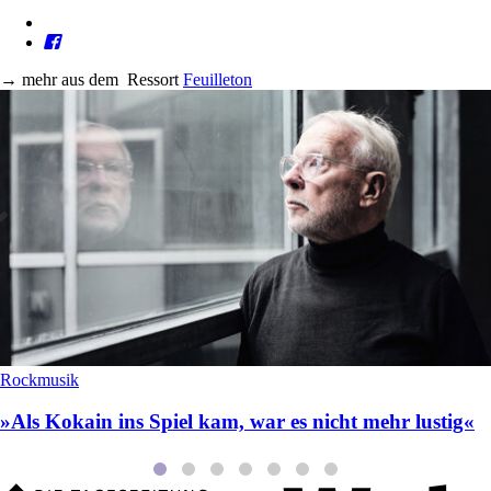
→
mehr aus dem
Ressort
Feuilleton
Rockmusik
»Als Kokain ins Spiel kam, war es nicht mehr lustig«