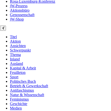
Rosa-Luxemburg-Konferenz
jW-Prozess
Aktionsbüro
Genossenschaft
jW-Shop
Titel
Aktion
Ansichten
Schwerpunkt
Thema
Inland
Ausland
Kapital & Arbeit
Feuilleton
Sport
Politisches Buch
Betrieb & Gewerkschaft
Antifaschismus
Natur & Wissenschaft
Feminismus
Geschichte
Medien