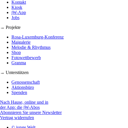
Kontakt
Kiosk
jW-App
Jobs
→ Projekte
Rosa-Luxemburg-Konferenz
Maigalerie
Melodie & Rhythmus
Shop
Fotowettbewerb
Granma
→ Unterstützen
Genossenschaft
Aktionsbüro
Spenden
Nach Hause, online und in
der App: die jW-Abos
Abonnieren Sie unsere Newsletter
Vertrag widerrufen
© junge Welt