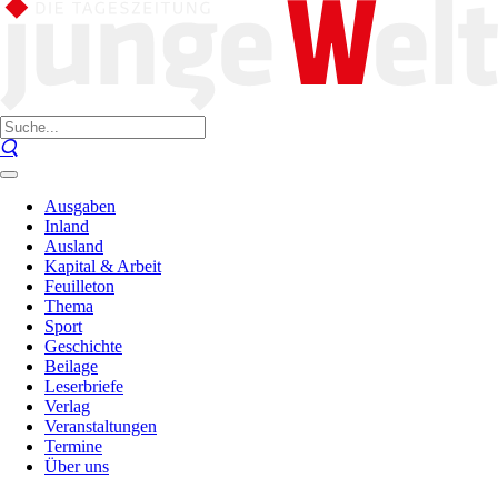
Ausgaben
Inland
Ausland
Kapital & Arbeit
Feuilleton
Thema
Sport
Geschichte
Beilage
Leserbriefe
Verlag
Veranstaltungen
Termine
Über uns