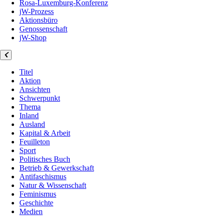
Rosa-Luxemburg-Konferenz
jW-Prozess
Aktionsbüro
Genossenschaft
jW-Shop
Titel
Aktion
Ansichten
Schwerpunkt
Thema
Inland
Ausland
Kapital & Arbeit
Feuilleton
Sport
Politisches Buch
Betrieb & Gewerkschaft
Antifaschismus
Natur & Wissenschaft
Feminismus
Geschichte
Medien