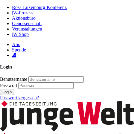
Zum
Rosa-Luxemburg-Konferenz
Inhalt
jW-Prozess
der
Aktionsbüro
Seite
Genossenschaft
Veranstaltungen
jW-Shop
Abo
Spende
Login
Benutzername
Passwort
Login
Passwort vergessen?