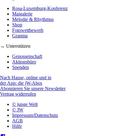
Rosa-Luxemburg-Konferenz
Maigalerie
Melodie & Rhythmus
Shop
Fotowettbewerb
Granma
→ Unterstützen
Genossenschaft
Aktionsbüro
Spenden
Nach Hause, online und in
der App: die jW-Abos
Abonnieren Sie unsere Newsletter
Vertrag widerrufen
© junge Welt
© JW
Impressum/Datenschutz
AGB
Hilfe