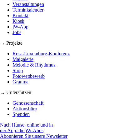
Veranstaltungen
Terminkalender
Kontakt
Kiosk
jW-App
Jobs
→ Projekte
Rosa-Luxemburg-Konferenz
Maigalerie
Melodie & Rhythmus
Shop
Fotowettbewerb
Granma
→ Unterstützen
Genossenschaft
Aktionsbüro
Spenden
Nach Hause, online und in
der App: die jW-Abos
Abonnieren Sie unsere Newsletter