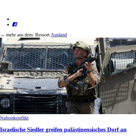
→
mehr aus dem
Ressort
Ausland
Nahostkonflikt
Israelische Siedler greifen palästinensisches Dorf an