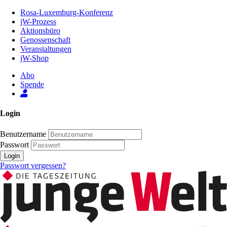
Zum
Rosa-Luxemburg-Konferenz
Inhalt
jW-Prozess
der
Aktionsbüro
Seite
Genossenschaft
Veranstaltungen
jW-Shop
Abo
Spende
Login
Benutzername
Passwort
Login
Passwort vergessen?