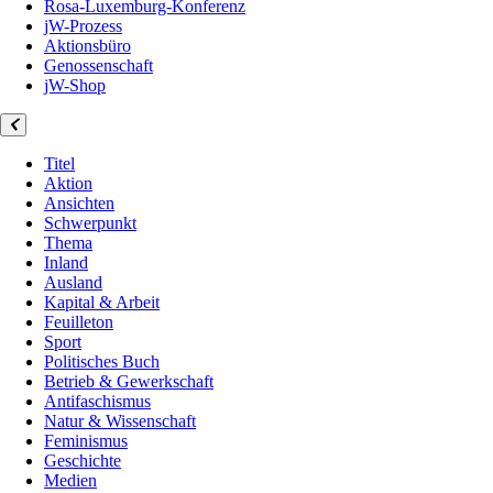
Rosa-Luxemburg-Konferenz
jW-Prozess
Aktionsbüro
Genossenschaft
jW-Shop
Titel
Aktion
Ansichten
Schwerpunkt
Thema
Inland
Ausland
Kapital & Arbeit
Feuilleton
Sport
Politisches Buch
Betrieb & Gewerkschaft
Antifaschismus
Natur & Wissenschaft
Feminismus
Geschichte
Medien