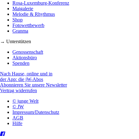
Rosa-Luxemburg-Konferenz
Maigalerie
Melodie & Rhythmus
Shop
Fotowettbewerb
Granma
→ Unterstützen
Genossenschaft
Aktionsbüro
Spenden
Nach Hause, online und in
der App: die jW-Abos
Abonnieren Sie unsere Newsletter
Vertrag widerrufen
© junge Welt
© JW
Impressum/Datenschutz
AGB
Hilfe