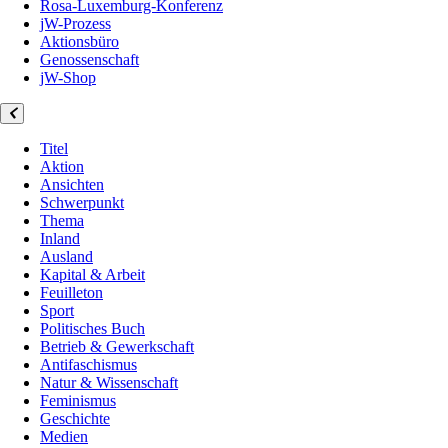
Rosa-Luxemburg-Konferenz
jW-Prozess
Aktionsbüro
Genossenschaft
jW-Shop
Titel
Aktion
Ansichten
Schwerpunkt
Thema
Inland
Ausland
Kapital & Arbeit
Feuilleton
Sport
Politisches Buch
Betrieb & Gewerkschaft
Antifaschismus
Natur & Wissenschaft
Feminismus
Geschichte
Medien