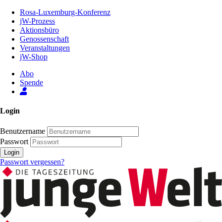
Zum
Rosa-Luxemburg-Konferenz
Inhalt
jW-Prozess
der
Aktionsbüro
Seite
Genossenschaft
Veranstaltungen
jW-Shop
Abo
Spende
Login
Benutzername
Passwort
Login
Passwort vergessen?