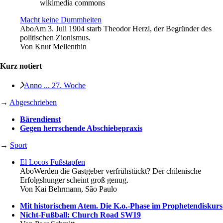
wikimedia commons
Macht keine Dummheiten
Abo
Am 3. Juli 1904 starb Theodor Herzl, der Begründer des
politischen Zionismus.
Von
Knut Mellenthin
Kurz notiert
Anno ... 27. Woche
→
Abgeschrieben
Bärendienst
Gegen herrschende Abschiebepraxis
→
Sport
El Locos Fußstapfen
Abo
Werden die Gastgeber verfrühstückt? Der chilenische
Erfolgshunger scheint groß genug.
Von
Kai Behrmann, São Paulo
Mit historischem Atem. Die K.o.-Phase im Prophetendiskurs
Nicht-Fußball: Church Road SW19