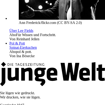
Ann Frederick/flickr.com (CC BY-SA 2.0)
Über Lee Fields
Abo
Für Wissen und Fortschritt.
Von
Reinhard Jellen
Pol & Pott
Spinat-Eierkuchen
Abo
pol & pott.
Von
Ina Bösecke
Sie lügen wie gedruckt.
Wir drucken, wie sie lügen.