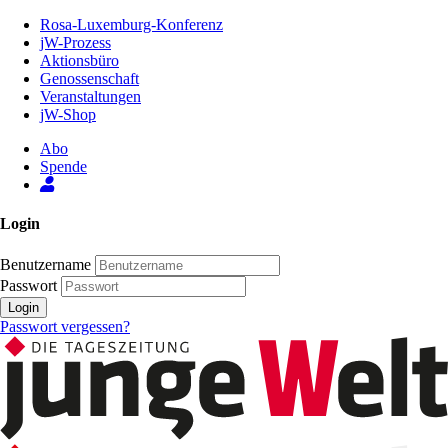
Zum
Rosa-Luxemburg-Konferenz
Inhalt
jW-Prozess
der
Aktionsbüro
Seite
Genossenschaft
Veranstaltungen
jW-Shop
Abo
Spende
Login
Benutzername
Passwort
Login
Passwort vergessen?