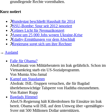
grundlegende Rechte vorenthalten.
Kurz notiert
Bundestag beschließt Haushalt für 2014
NSU-Bombe: Spur seit 2012 ignoriert
Grünes Licht für Neonazikonzert
Angst um 25 000 Jobs wegen Ukraine-Krise
Edathy-Ermittlungen vor dem Abschluß
Regierung sorgt sich um ihre Rechner
→
Ausland
Falle für Obama?
Abo
Einsatz von Militärberatern im Irak gefährlich. Schon im
Vietnamkrieg starb ein US-Sozialprogramm.
Von
Mumia Abu-Jamal
Kampf um Staudamm
Abo
Irak: ISIL-Truppen versuchen, die für Bagdad
überlebenswichtige Talsperre von Haditha einzunehmen.
Von
Rainer Rupp
Bagdads Himmel
Abo
US-Regierung hält Killerdrohnen für Einsätze im Irak
bereit. Obama will ISIL auf dem Umweg über »gemäßigte«
Syrer mit 500 Millionen Dollar unterstützen.