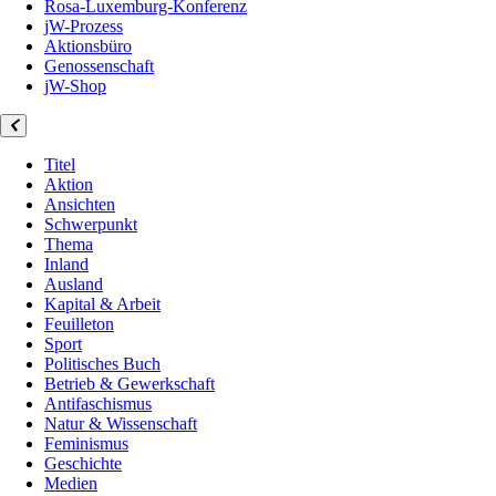
Rosa-Luxemburg-Konferenz
jW-Prozess
Aktionsbüro
Genossenschaft
jW-Shop
Titel
Aktion
Ansichten
Schwerpunkt
Thema
Inland
Ausland
Kapital & Arbeit
Feuilleton
Sport
Politisches Buch
Betrieb & Gewerkschaft
Antifaschismus
Natur & Wissenschaft
Feminismus
Geschichte
Medien