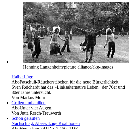
Henning Langenheim/picture alliance/akg-images
Halbe Lüge
Abo
Patschuli-Räucherstäbchen für die neue Bürgerlichkeit:
Sven Reichardt hat das »Linksalternative Leben« der 70er und
80er Jahre untersucht.
Von
Markus Mohr
Grillen und chillen
Abo
Unter vier Augen.
Von
Jutta Resch-Treuwerth
Schon gelaufen
Nachschlag: Aberwitzige Koalitionen
Abo
Heute Journal | Do. 22.50, ZDF.