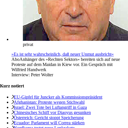
privat
»Es ist sehr wahrscheinlich, daß neuer Unmut ausbricht«
Abo
Anhänger des »Rechten Sektors« bereiten sich auf neue
Proteste auf dem Maidan in Kiew vor. Ein Gespräch mit
Wilfried Handwerk
Interview:
Peter Wolter
Kurz notiert
EU-Gipfel für Juncker als Kommissionspräsident
Afghanistan: Proteste wegen Stichwahl
Israel: Zwei Tote bei Luftangriff in Gaza
Chinesisches Schiff vor Diaoyus gesunken
Österreich: Gericht stoppt Speicherung
Ecuador: Parlament will Correa stärken
Nordkorea testet neue Lenkrakete