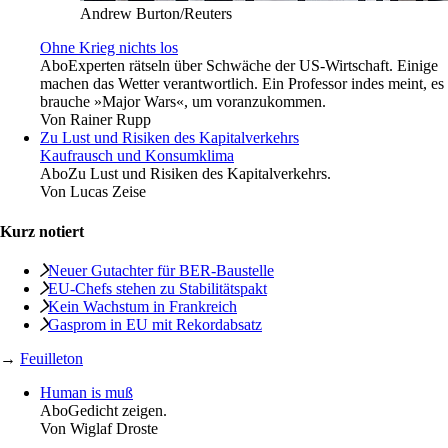
Andrew Burton/Reuters
Ohne Krieg nichts los
Abo
Experten rätseln über Schwäche der US-Wirtschaft. Einige
machen das Wetter verantwortlich. Ein Professor indes meint, es
brauche »Major Wars«, um voranzukommen.
Von
Rainer Rupp
Zu Lust und Risiken des Kapitalverkehrs
Kaufrausch und Konsumklima
Abo
Zu Lust und Risiken des Kapitalverkehrs.
Von
Lucas Zeise
Kurz notiert
Neuer Gutachter für BER-Baustelle
EU-Chefs stehen zu Stabilitätspakt
Kein Wachstum in Frankreich
Gasprom in EU mit Rekordabsatz
→
Feuilleton
Human is muß
Abo
Gedicht zeigen.
Von
Wiglaf Droste