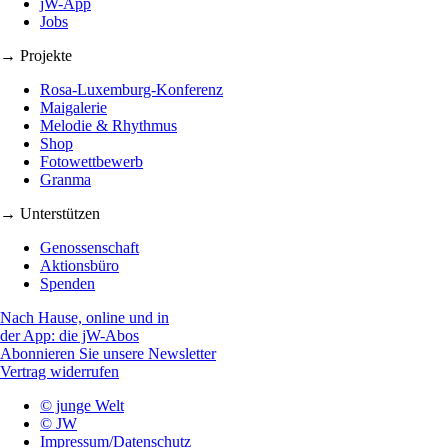
jW-App
Jobs
→ Projekte
Rosa-Luxemburg-Konferenz
Maigalerie
Melodie & Rhythmus
Shop
Fotowettbewerb
Granma
→ Unterstützen
Genossenschaft
Aktionsbüro
Spenden
Nach Hause, online und in
der App: die jW-Abos
Abonnieren Sie unsere Newsletter
Vertrag widerrufen
© junge Welt
© JW
Impressum/Datenschutz