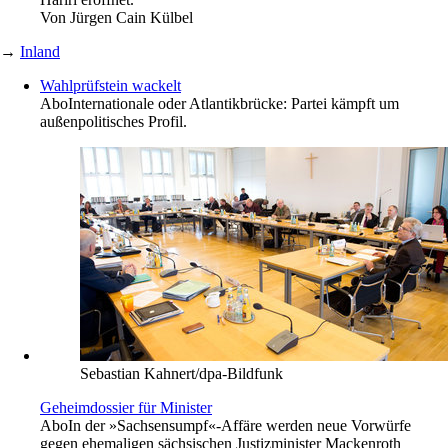
Von
Jürgen Cain Külbel
→
Inland
Wahlprüfstein wackelt
Abo
Internationale oder Atlantikbrücke: Partei kämpft um
außenpolitisches Profil.
Sebastian Kahnert/dpa-Bildfunk
Geheimdossier für Minister
Abo
In der »Sachsensumpf«-Affäre werden neue Vorwürfe
gegen ehemaligen sächsischen Justizminister Mackenroth