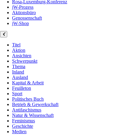
Rosa-Luxemburg-Konferenz
jW-Prozess
Aktionsbüro
Genossenschaft
jW-Shop
Titel
Aktion
Ansichten
Schwerpunkt
Thema
Inland
Ausland
Kapital & Arbeit
Feuilleton
Sport
Politisches Buch
Betrieb & Gewerkschaft
Antifaschismus
Natur & Wissenschaft
Feminismus
Geschichte
Medien