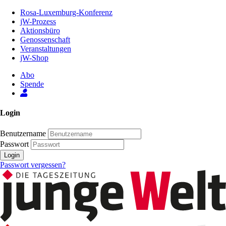
Zum
Rosa-Luxemburg-Konferenz
Inhalt
jW-Prozess
der
Aktionsbüro
Seite
Genossenschaft
Veranstaltungen
jW-Shop
Abo
Spende
Login
Benutzername
Passwort
Login
Passwort vergessen?