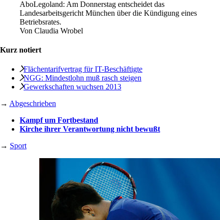
Abo
Legoland: Am Donnerstag entscheidet das
Landesarbeitsgericht München über die Kündigung eines
Betriebsrates.
Von
Claudia Wrobel
Kurz notiert
Flächentarifvertrag für IT-Beschäftigte
NGG: Mindestlohn muß rasch steigen
Gewerkschaften wuchsen 2013
→
Abgeschrieben
Kampf um Fortbestand
Kirche ihrer Verantwortung nicht bewußt
→
Sport