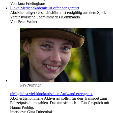
Von
Jana Frielinghaus
Linke Medienakademie ist offenbar gerettet
Abo
Ehemaliger Geschäftsführer ist endgültig aus dem Spiel.
Vereinsvorstand übernimmt das Kommando.
Von
Peter Wolter
Pay Numrich
»Möglichst viel bürokratischen Aufwand erzeugen«
Abo
Festgenommene Aktivisten sollen für den Transport zum
Polizeipräsidium zahlen. Das tun sie auch ... Ein Gespräch mit
Hanna Poddig.
Interview:
Gitta Düperthal