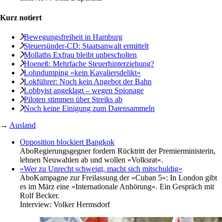
Kurz notiert
Bewegungsfreiheit in Hamburg
Steuersünder-CD: Staatsanwalt ermittelt
Mollaths Exfrau bleibt unbescholten
Hoeneß: Mehrfache Steuerhinterziehung?
Lohndumping »kein Kavaliersdelikt«
Lokführer: Noch kein Angebot der Bahn
Lobbyist angeklagt – wegen Spionage
Piloten stimmen über Streiks ab
Noch keine Einigung zum Datensammeln
→
Ausland
Opposition blockiert Bangkok
Abo
Regierungsgegner fordern Rücktritt der Premierministerin,
lehnen Neuwahlen ab und wollen »Volksrat«.
»Wer zu Unrecht schweigt, macht sich mitschuldig«
Abo
Kampagne zur Freilassung der »Cuban 5«: In London gibt
es im März eine »Internationale Anhörung«. Ein Gespräch mit
Rolf Becker.
Interview:
Volker Hermsdorf