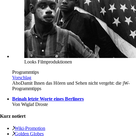
Looks Filmproduktionen
Programmtips
Vorschlag
Abo
Damit Ihnen das Hören und Sehen nicht vergeht: die jW-
Programmtipps
Beinah letzte Worte eines Berliners
Von
Wiglaf Droste
Kurz notiert
Wiki-Promotion
Golden Globes