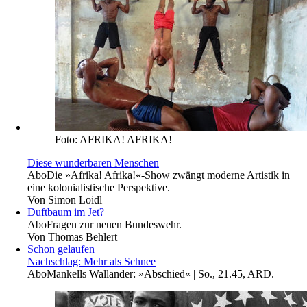
Foto: AFRIKA! AFRIKA!
Diese wunderbaren Menschen
Abo
Die »Afrika! Afrika!«-Show zwängt moderne Artistik in
eine kolonialistische Perspektive.
Von
Simon Loidl
Duftbaum im Jet?
Abo
Fragen zur neuen Bundeswehr.
Von
Thomas Behlert
Schon gelaufen
Nachschlag: Mehr als Schnee
Abo
Mankells Wallander: »Abschied« | So., 21.45, ARD.