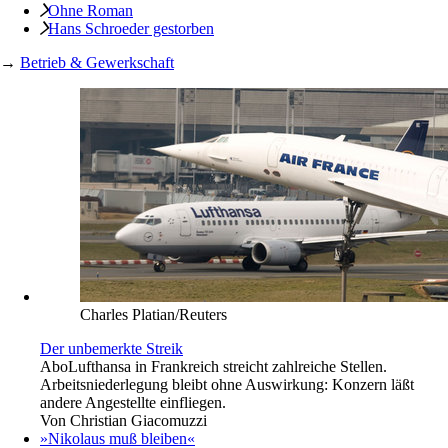
Ohne Roman
Hans Schroeder gestorben
→
Betrieb & Gewerkschaft
Charles Platian/Reuters
Der unbemerkte Streik
Abo
Lufthansa in Frankreich streicht zahlreiche Stellen.
Arbeitsniederlegung bleibt ohne Auswirkung: Konzern läßt
andere Angestellte einfliegen.
Von
Christian Giacomuzzi
»Nikolaus muß bleiben«