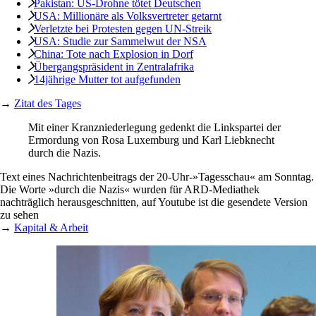
Pakistan: US-Drohne tötet Deutschen
USA: Millionäre als Volksvertreter getarnt
Verletzte bei Protesten gegen UN-Streik
USA: Studie zur Sammelwut der NSA
China: Tote nach Explosion in Dorf
Übergangspräsident in Zentralafrika
14jährige Mutter tot aufgefunden
→
Zitat des Tages
Mit einer Kranzniederlegung gedenkt die Linkspartei der
Ermordung von Rosa Luxemburg und Karl Liebknecht
durch die Nazis.
Text eines Nachrichtenbeitrags der 20-Uhr-»Tagesschau« am Sonntag.
Die Worte »durch die Nazis« wurden für ARD-Mediathek
nachträglich herausgeschnitten, auf Youtube ist die gesendete Version
zu sehen
→
Kapital & Arbeit