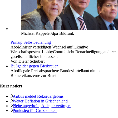
Michael Kappeler/dpa-Bildfunk
Prinzip Selbstbedienung
Abo
Minister verteidigen Wechsel auf lukrative
Wirtschaftsposten. LobbyControl sieht Benachteiligung anderer
gesellschaftlicher Interessen.
Von
Dieter Schubert
Bußgelder gegen Bierbrauer
Abo
Illegale Preisabsprachen: Bundeskartellamt nimmt
Brauereikonzerne zur Brust.
Kurz notiert
Airbus meldet ­Rekordergebnis
Weiter Deflation in Griechenland
Pleite angedroht, ­Anleger verärgert
Punktsieg für Großbanken