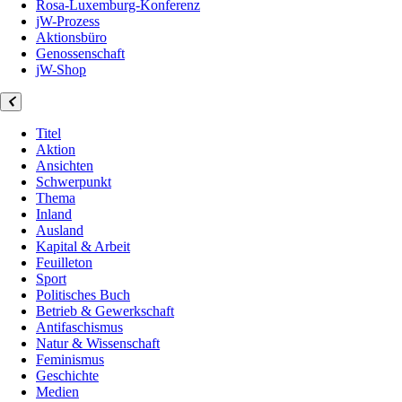
Rosa-Luxemburg-Konferenz
jW-Prozess
Aktionsbüro
Genossenschaft
jW-Shop
Titel
Aktion
Ansichten
Schwerpunkt
Thema
Inland
Ausland
Kapital & Arbeit
Feuilleton
Sport
Politisches Buch
Betrieb & Gewerkschaft
Antifaschismus
Natur & Wissenschaft
Feminismus
Geschichte
Medien