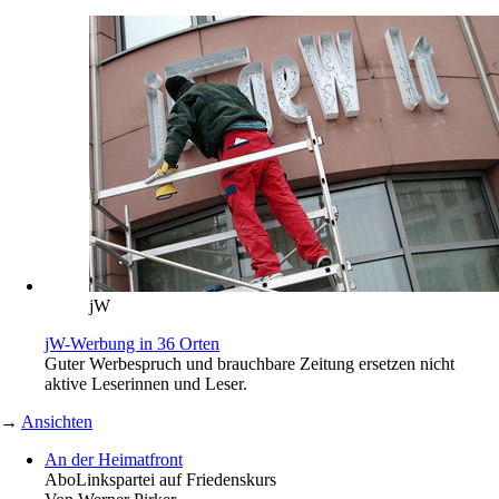
jW
jW-Werbung in 36 Orten
Guter Werbespruch und brauchbare Zeitung ersetzen nicht
aktive Leserinnen und Leser.
→
Ansichten
An der Heimatfront
Abo
Linkspartei auf Friedenskurs