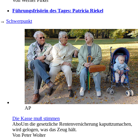
Von
Werner Pirker
Führungsfrisörin des Tages: Patricia Riekel
→
Schwerpunkt
AP
Die Kasse muß stimmen
Abo
Um die gesetzliche Rentenversicherung kaputtzumachen,
wird gelogen, was das Zeug hält.
Von
Peter Wolter