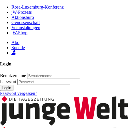
Zum
Rosa-Luxemburg-Konferenz
Inhalt
jW-Prozess
der
Aktionsbüro
Seite
Genossenschaft
Veranstaltungen
jW-Shop
Abo
Spende
Login
Benutzername
Passwort
Login
Passwort vergessen?