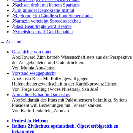
Sachsen droht mit hartem Sparkurs
Uni gründet Demokratie-Institut
Regierung im Ländle schont Steuersünder
Sarrazin verteidigt Spreedreieckbau
Stasi-Beauftragte wird Beamte
Arbeitsloser darf Geld behalten
→
Ausland
Geschichte von unten
Abo
Howard Zinn betrieb Wissenschaft stets aus der Perspektive
der Ausgebeuteten und Unterdrückten.
Von
Mumia Abu-Jamal
Vorstand weggeputscht
Abo
Costa Rica: Mit Polizeigewalt gegen
Hafenarbeitergewerkschaft in der Karibikprovinz Limón.
Von
Torge Löding (Voces Nuestras), San José
Ahmadinedschad in Damaskus
Abo
Solidarität des Irans mit Palästinensern bekräftigt. Syriens
Präsident will Beziehungen mit Teheran stärken.
Von
Karin Leukefeld, Amman
Protest in Hebron
Italiens Zivilschutz optimistisch, Ölpest erfolgreich zu
bekämpfen