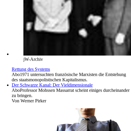
jW-Archiv
Rettung des Systems
Abo
1971 untersuchten französische Marxisten die Entstehung
des staatsmonopolistischen Kapitalismus.
Der Schwarze Kanal: Der Vieldimensionale
Abo
Professor Mohssen Massarrat scheint einiges durcheinander
zu bringen.
Von
Werner Pirker