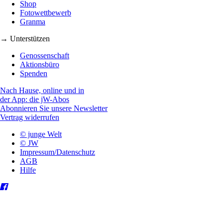
Shop
Fotowettbewerb
Granma
→ Unterstützen
Genossenschaft
Aktionsbüro
Spenden
Nach Hause, online und in
der App: die jW-Abos
Abonnieren Sie unsere Newsletter
Vertrag widerrufen
© junge Welt
© JW
Impressum/Datenschutz
AGB
Hilfe