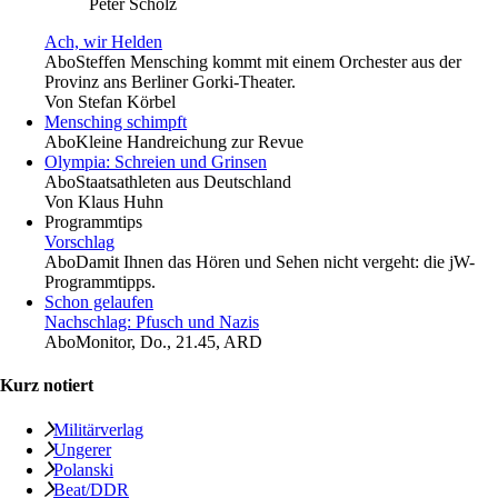
Peter Scholz
Ach, wir Helden
Abo
Steffen Mensching kommt mit einem Orchester aus der
Provinz ans Berliner Gorki-Theater.
Von
Stefan Körbel
Mensching schimpft
Abo
Kleine Handreichung zur Revue
Olympia: Schreien und Grinsen
Abo
Staatsathleten aus Deutschland
Von
Klaus Huhn
Programmtips
Vorschlag
Abo
Damit Ihnen das Hören und Sehen nicht vergeht: die jW-
Programmtipps.
Schon gelaufen
Nachschlag: Pfusch und Nazis
Abo
Monitor, Do., 21.45, ARD
Kurz notiert
Militärverlag
Ungerer
Polanski
Beat/DDR