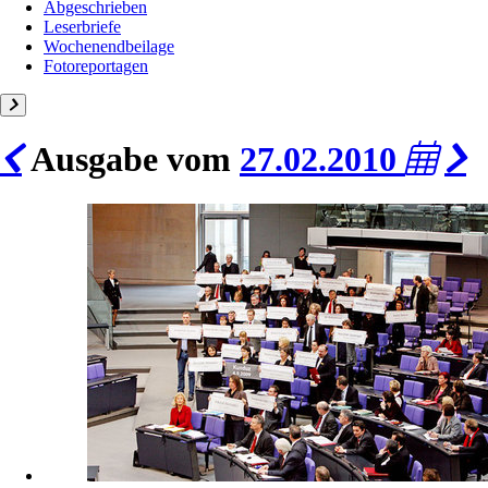
Abgeschrieben
Leserbriefe
Wochenendbeilage
Fotoreportagen
Ausgabe vom
27.02.2010