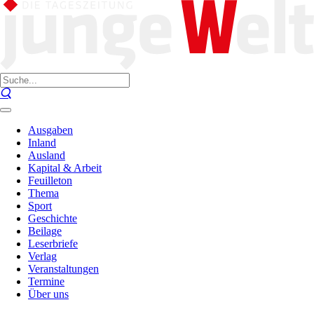
Ausgaben
Inland
Ausland
Kapital & Arbeit
Feuilleton
Thema
Sport
Geschichte
Beilage
Leserbriefe
Verlag
Veranstaltungen
Termine
Über uns