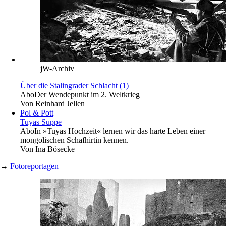
jW-Archiv
Über die Stalingrader Schlacht (1)
Abo
Der Wendepunkt im 2. Weltkrieg
Von
Reinhard Jellen
Pol & Pott
Tuyas Suppe
Abo
In »Tuyas Hochzeit« lernen wir das harte Leben einer
mongolischen Schafhirtin kennen.
Von
Ina Bösecke
→
Fotoreportagen