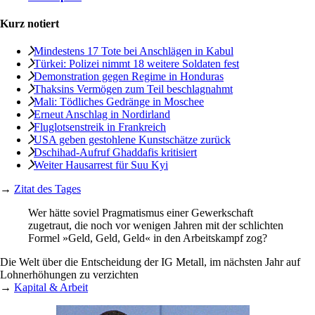
Kurz notiert
Mindestens 17 Tote bei Anschlägen in Kabul
Türkei: Polizei nimmt 18 weitere Soldaten fest
Demonstration gegen Regime in Honduras
Thaksins Vermögen zum Teil beschlagnahmt
Mali: Tödliches Gedränge in Moschee
Erneut Anschlag in Nordirland
Fluglotsenstreik in Frankreich
USA geben gestohlene Kunstschätze zurück
Dschihad-Aufruf Ghaddafis kritisiert
Weiter Hausarrest für Suu Kyi
→
Zitat des Tages
Wer hätte soviel Pragma­tismus einer Gewerkschaft
zugetraut, die noch vor wenigen Jahren mit der schlichten
Formel »Geld, Geld, Geld« in den Arbeitskampf zog?
Die Welt über die Entscheidung der IG Metall, im nächsten Jahr auf
Lohnerhöhungen zu verzichten
→
Kapital & Arbeit