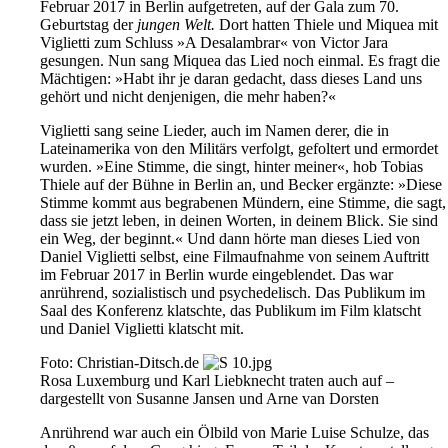
Februar 2017 in Berlin aufgetreten, auf der Gala zum 70.
Geburtstag der
jungen Welt.
Dort hatten Thiele und Miquea mit
Viglietti zum Schluss »A Desalambrar« von Victor Jara
gesungen. Nun sang Miquea das Lied noch einmal. Es fragt die
Mächtigen: »Habt ihr je daran gedacht, dass dieses Land uns
gehört und nicht denjenigen, die mehr haben?«
Viglietti sang seine Lieder, auch im Namen derer, die in
Lateinamerika von den Militärs verfolgt, gefoltert und ermordet
wurden. »Eine Stimme, die singt, hinter meiner«, hob Tobias
Thiele auf der Bühne in Berlin an, und Becker ergänzte: »Diese
Stimme kommt aus begrabenen Mündern, eine Stimme, die sagt,
dass sie jetzt leben, in deinen Worten, in deinem Blick. Sie sind
ein Weg, der beginnt.« Und dann hörte man dieses Lied von
Daniel Viglietti selbst, eine Filmaufnahme von seinem Auftritt
im Februar 2017 in Berlin wurde eingeblendet. Das war
anrührend, sozialistisch und psychedelisch. Das Publikum im
Saal des Konferenz klatschte, das Publikum im Film klatscht
und Daniel Viglietti klatscht mit.
Foto: Christian-Ditsch.de
Rosa Luxemburg und Karl Liebknecht traten auch auf –
dargestellt von Susanne Jansen und Arne van Dorsten
Anrührend war auch ein Ölbild von Marie Luise Schulze, das