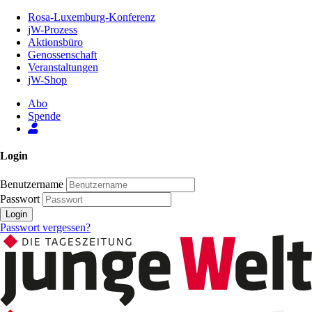
Zum
Rosa-Luxemburg-Konferenz
Inhalt
jW-Prozess
der
Aktionsbüro
Seite
Genossenschaft
Veranstaltungen
jW-Shop
Abo
Spende
Login
Benutzername
Passwort
Login
Passwort vergessen?