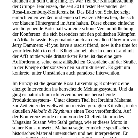
draußen auf dem Gang hing. Es war Teil der Kunstausstellung
der Gruppe Tendenzen, die seit 2014 fester Bestandteil der
Rosa-Luxemburg-Konferenz ist. Das Bild von Schulze zeigt
einfach einen weißen und einen schwarzen Menschen, die sich
vor blauem Hintergrund im Arm halten. Diese ebenso einfache
wie tiefgehende Botschaft war eine schöne Versinnbildlichung
der Konferenz, die sich besonders mit den politischen Kämpfen
in Afrika befasste. Es gemahnte auch an den alten Ohrwurm von
Jerry Dammers: »If you have a rascist friend, now is the time for
your friendship to end«. Klingt simpel, aber in einem Land mit
der AfD mittlerweile drittstärkster Partei ist das eine gute
Aufforderung, seine ganz alltäglichen Gespräche auf der Straße,
in der Kneipe oder sonstwo neu zu strukturieren. Es geht um
konkrete, unter Umständen auch paradoxe Intervention.
Im Prinzip ist die gesamte Rosa-Luxemburg-Konferenz eine
einzige Intervention ins herrschende Meinungssystem. Und da
ging es natürlich um »Interventionen ins herrschende
Produktionssystem«. Unter diesem Titel hat Ibrahim Mahama,
zur Zeit einer der weltweit am meisten gefragten Künstler, in der
aktuellen
Melodie & Rhythmus
einen Text veröffentlicht. Auf
der Konferenz wurde er nun von der Chefredakteurin des
Magazins Susann Witt-Stahl gefragt, wie er dieses Motto in
seiner Kunst umsetzt. Mahama sagte, er möchte spezifisches
historisches Material untersuchen und neu interpretieren. Er