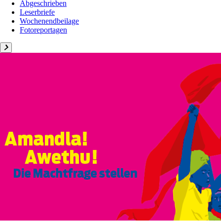
Abgeschrieben
Leserbriefe
Wochenendbeilage
Fotoreportagen