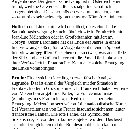
Augenhöhe.« Der gemeinsame Kampf ist in Österreich eher
fremd, weil die Gewerkschaften sozialpartnerschaftlich
ausgerichtet sind. Das aber müssen wir durchbrechen, denn
sonst wird es sehr schwierig, gemeinsame Kämpfe zu initiieren.
Huth:
In der Linkspartei wird debattiert, ob es eine Linke
Sammlungsbewegung braucht, ähnlich wie in Frankreich mit
Jean-Luc Mélenchon oder in Großbritannien mit Jeremy
Corbyn. Oskar Lafontaine hat das Ende des Jahres in einem
Interview angestoßen, Sahra Wagenknecht in einem
Spiegel
-
Interview aufgegriffen: Entstehen soll so etwas, was auch Teile
der SPD und der Grünen integriert, die Partei Die Linke aber in
ihrer Verfasstheit in Frage stellte. Kann eine solche Bewegung
die Linke voranbringen?
Beutin:
Einer solchen Idee liegen zwei falsche Analysen
zugrunde. Das ist einmal der Vergleich mit der Situation in
Frankreich oder in Großbritannien. In Frankreich haben wir eine
von Mélenchon angeführte Partei, La France insoumise
(»Unbeugsames Frankreich«; d. Red.), das ist aber keine
Bewegung. Mélenchon setzt sehr auf die nationalistische Karte.
Bei Veranstaltungen von La France insoumise sieht man lauter
französische Fahnen. Die rote Fahne, das Symbol des
Sozialismus, ist von der Trikolore abgelöst worden. Das lässt
sich nicht vergleichen mit der Bundesrepublik. Ich kann mir