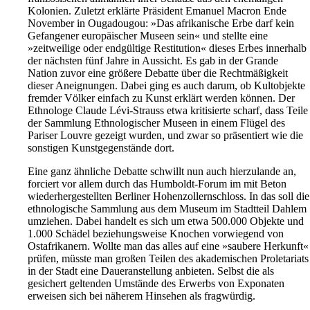
Kolonien. Zuletzt erklärte Präsident Emanuel Macron Ende
November in Ougadougou: »Das afrikanische Erbe darf kein
Gefangener europäischer Museen sein« und stellte eine
»zeitweilige oder endgültige Restitution« dieses Erbes innerhalb
der nächsten fünf Jahre in Aussicht. Es gab in der Grande
Nation zuvor eine größere Debatte über die Rechtmäßigkeit
dieser Aneignungen. Dabei ging es auch darum, ob Kultobjekte
fremder Völker einfach zu Kunst erklärt werden können. Der
Ethnologe Claude Lévi-Strauss etwa kritisierte scharf, dass Teile
der Sammlung Ethnologischer Museen in einem Flügel des
Pariser Louvre gezeigt wurden, und zwar so präsentiert wie die
sonstigen Kunstgegenstände dort.
Eine ganz ähnliche Debatte schwillt nun auch hierzulande an,
forciert vor allem durch das Humboldt-Forum im mit Beton
wiederhergestellten Berliner Hohenzollernschloss. In das soll die
ethnologische Sammlung aus dem Museum im Stadtteil Dahlem
umziehen. Dabei handelt es sich um etwa 500.000 Objekte und
1.000 Schädel beziehungsweise Knochen vorwiegend von
Ostafrikanern. Wollte man das alles auf eine »saubere Herkunft«
prüfen, müsste man großen Teilen des akademischen Proletariats
in der Stadt eine Daueranstellung anbieten. Selbst die als
gesichert geltenden Umstände des Erwerbs von Exponaten
erweisen sich bei näherem Hinsehen als fragwürdig.