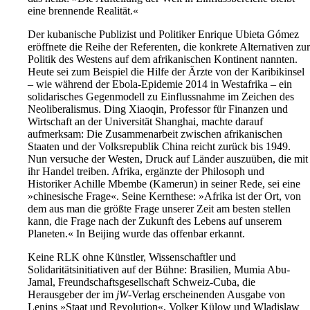
eine brennende Realität.«
Der kubanische Publizist und Politiker Enrique Ubieta Gómez
eröffnete die Reihe der Referenten, die konkrete Alternativen zur
Politik des Westens auf dem afrikanischen Kontinent nannten.
Heute sei zum Beispiel die Hilfe der Ärzte von der Karibikinsel
– wie während der Ebola-Epidemie 2014 in Westafrika – ein
solidarisches Gegenmodell zu Einflussnahme im Zeichen des
Neoliberalismus. Ding Xiaoqin, Professor für Finanzen und
Wirtschaft an der Universität Shanghai, machte darauf
aufmerksam: Die Zusammenarbeit zwischen afrikanischen
Staaten und der Volksrepublik China reicht zurück bis 1949.
Nun versuche der Westen, Druck auf Länder auszuüben, die mit
ihr Handel treiben. Afrika, ergänzte der Philosoph und
Historiker Achille Mbembe (Kamerun) in seiner Rede, sei eine
»chinesische Frage«. Seine Kernthese: »Afrika ist der Ort, von
dem aus man die größte Frage unserer Zeit am besten stellen
kann, die Frage nach der Zukunft des Lebens auf unserem
Planeten.« In Beijing wurde das offenbar erkannt.
Keine RLK ohne Künstler, Wissenschaftler und
Solidaritätsinitiativen auf der Bühne: Brasilien, Mumia Abu-
Jamal, Freundschaftsgesellschaft Schweiz-Cuba, die
Herausgeber der im
jW
-Verlag erscheinenden Ausgabe von
Lenins »Staat und Revolution«, Volker Külow und Wladislaw