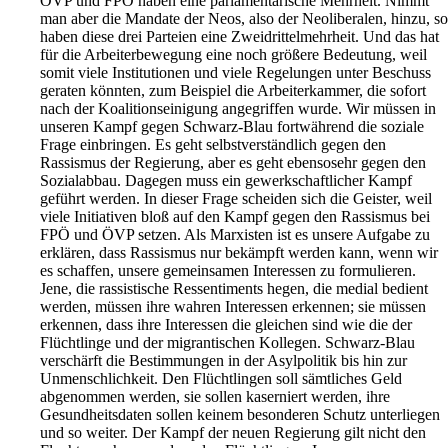
ÖVP und FPÖ haben eine parlamentarische Mehrheit. Nimmt
man aber die Mandate der Neos, also der Neoliberalen, hinzu, so
haben diese drei Parteien eine Zweidrittelmehrheit. Und das hat
für die Arbeiterbewegung eine noch größere Bedeutung, weil
somit viele Institutionen und viele Regelungen unter Beschuss
geraten könnten, zum Beispiel die Arbeiterkammer, die sofort
nach der Koalitionseinigung angegriffen wurde. Wir müssen in
unseren Kampf gegen Schwarz-Blau fortwährend die soziale
Frage einbringen. Es geht selbstverständlich gegen den
Rassismus der Regierung, aber es geht ebensosehr gegen den
Sozialabbau. Dagegen muss ein gewerkschaftlicher Kampf
geführt werden. In dieser Frage scheiden sich die Geister, weil
viele Initiativen bloß auf den Kampf gegen den Rassismus bei
FPÖ und ÖVP setzen. Als Marxisten ist es unsere Aufgabe zu
erklären, dass Rassismus nur bekämpft werden kann, wenn wir
es schaffen, unsere gemeinsamen Interessen zu formulieren.
Jene, die rassistische Ressentiments hegen, die medial bedient
werden, müssen ihre wahren Interessen erkennen; sie müssen
erkennen, dass ihre Interessen die gleichen sind wie die der
Flüchtlinge und der migrantischen Kollegen. Schwarz-Blau
verschärft die Bestimmungen in der Asylpolitik bis hin zur
Unmenschlichkeit. Den Flüchtlingen soll sämtliches Geld
abgenommen werden, sie sollen kaserniert werden, ihre
Gesundheitsdaten sollen keinem besonderen Schutz unterliegen
und so weiter. Der Kampf der neuen Regierung gilt nicht den