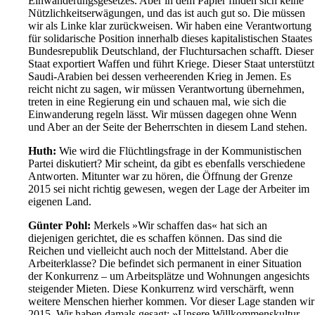
Einwanderungsgesetzes. Aber in dem Papier finden sich keine
Nützlichkeitserwägungen, und das ist auch gut so. Die müssen
wir als Linke klar zurückweisen. Wir haben eine Verantwortung
für solidarische Position innerhalb dieses kapitalistischen Staates
Bundesrepublik Deutschland, der Fluchtursachen schafft. Dieser
Staat exportiert Waffen und führt Kriege. Dieser Staat unterstützt
Saudi-Arabien bei dessen verheerenden Krieg in Jemen. Es
reicht nicht zu sagen, wir müssen Verantwortung übernehmen,
treten in eine Regierung ein und schauen mal, wie sich die
Einwanderung regeln lässt. Wir müssen dagegen ohne Wenn
und Aber an der Seite der Beherrschten in diesem Land stehen.
Huth:
Wie wird die Flüchtlingsfrage in der Kommunistischen
Partei diskutiert? Mir scheint, da gibt es ebenfalls verschiedene
Antworten. Mitunter war zu hören, die Öffnung der Grenze
2015 sei nicht richtig gewesen, wegen der Lage der Arbeiter im
eigenen Land.
Günter Pohl:
Merkels »Wir schaffen das« hat sich an
diejenigen gerichtet, die es schaffen können. Das sind die
Reichen und vielleicht auch noch der Mittelstand. Aber die
Arbeiterklasse? Die befindet sich permanent in einer Situation
der Konkurrenz – um Arbeitsplätze und Wohnungen angesichts
steigender Mieten. Diese Konkurrenz wird verschärft, wenn
weitere Menschen hierher kommen. Vor dieser Lage standen wir
2015. Wir haben damals gesagt: »Unsere Willkommenskultur