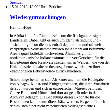
Spenden
15.01.2018, 18:00 Uhr
·
Berichte
Wiedergutmachungen
Helmut Höge
In Afrika kämpfen Einheimische um die Rückgabe riesiger
Ländereien. Dabei geht es auch um Identitätsfindung und -
absicherung, denn die massenhaft deportierten und oft weit
versprengten Volksstämme müssen ihr Anrecht auf bestimmte
Areale quasi kollektiv nachweisen. Ähnliches gilt für
nordamerikanische Indianerstämme, die vor Gerichten für die
Erweiterung ihrer Reservate streiten, um in Wäldern, die von der
Holzindustrie beinahe restlos ausgebeutet wurden, zu ihrer
»traditionellen Lebensweise« zurückzukehren.
Schon lange bemühen sich Afrikaner auch um die Rückgabe
von Alltags-, Kunst- und Kultgegenständen, die ihren Vorfahren
geraubt wurden und sich in europäischen Museen befinden.
Ganze Boote und Hütten sind dort ausgestellt oder in den
Archiven gelagert. Die Bedeutung dieser Exponate für die
Bestohlenen kann kaum überschätzt werden. Es geht oft auch
darum, sich einer nicht verschrifteten Volksgeschichte zu