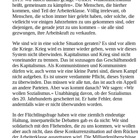
heißt, gemeinsam zu kämpfen«. Die Menschen, die hierher
kommen, sind Teil der Arbeiterklasse. Völlig irrelevant, ob
Menschen, die schon immer hier gelebt haben, oder solche, die
vielleicht vor einigen Jahrzehnten zu uns gekommen sind, oder
diejenigen, die gerade jetzt zu uns kommen – sie alle sind
gezwungen, ihre Arbeitskraft zu verkaufen.
Wie sind wir in eine solche Situation geraten? Es sind vor allem
die Kriege. Krieg wird es immer wieder geben, wenn wir dieses
System nicht überwinden. Kapitalismus und Krieg sind nicht
voneinander zu trennen. Das ist sozusagen das Geschäftsmodell
des Kapitalismus. Als Kommunistinnen und Kommunisten
dürfen wir, auch wenn wir eine kleine Partei sind, diesen Kampf
nicht aufgeben. Es ist unsere verdammte Pflicht, dieses System
zu überwinden. Das müssen wir alle tun, das ist auch ein Appell
an andere Parteien. Aber was kommt danach? Wir sagen: »Wir
wollen Sozialismus.« Unabhängig davon, ob der Sozialismus
des 20. Jahrhunderts gescheitert ist. Er hatte Fehler, denn
andernfalls wäre er nicht überwunden worden.
In der Flüchtlingsfrage haben wir eine ziemlich eindeutige
Haltung, innerparteiliche Debatten gab es da nicht: Wir sind
solidarisch mit den Fliehenden, die zu uns kommen, wir wollen
aber auch nicht, dass diese Konkurrenzsituation auf dem Rücken
der Arbeiterklasse ausgetragen wird. Die Milliardenüberschüsse