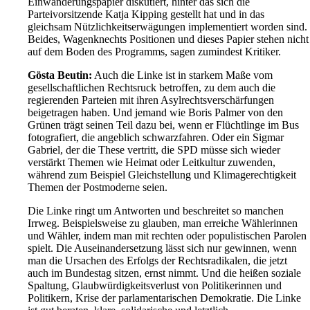
Einwanderungspapier diskutiert, hinter das sich die
Parteivorsitzende Katja Kipping gestellt hat und in das
gleichsam Nützlichkeitserwägungen implementiert worden sind.
Beides, Wagenknechts Positionen und dieses Papier stehen nicht
auf dem Boden des Programms, sagen zumindest Kritiker.
Gösta Beutin:
Auch die Linke ist in starkem Maße vom
gesellschaftlichen Rechtsruck betroffen, zu dem auch die
regierenden Parteien mit ihren Asylrechtsverschärfungen
beigetragen haben. Und jemand wie Boris Palmer von den
Grünen trägt seinen Teil dazu bei, wenn er Flüchtlinge im Bus
fotografiert, die angeblich schwarzfahren. Oder ein Sigmar
Gabriel, der die These vertritt, die SPD müsse sich wieder
verstärkt Themen wie Heimat oder Leitkultur zuwenden,
während zum Beispiel Gleichstellung und Klimagerechtigkeit
Themen der Postmoderne seien.
Die Linke ringt um Antworten und beschreitet so manchen
Irrweg. Beispielsweise zu glauben, man erreiche Wählerinnen
und Wähler, indem man mit rechten oder populistischen Parolen
spielt. Die Auseinandersetzung lässt sich nur gewinnen, wenn
man die Ursachen des Erfolgs der Rechtsradikalen, die jetzt
auch im Bundestag sitzen, ernst nimmt. Und die heißen soziale
Spaltung, Glaubwürdigkeitsverlust von Politikerinnen und
Politikern, Krise der parlamentarischen Demokratie. Die Linke