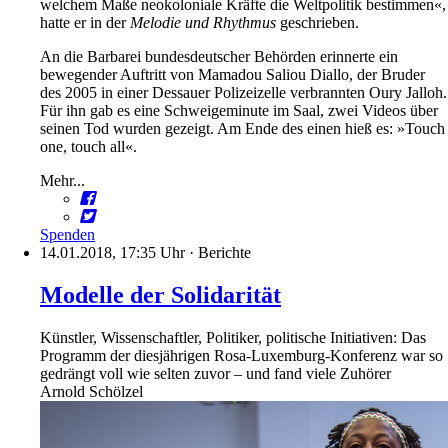
welchem Maße neokoloniale Kräfte die Weltpolitik bestimmen«,
hatte er in der
Melodie und Rhythmus
geschrieben.
An die Barbarei bundesdeutscher Behörden erinnerte ein
bewegender Auftritt von Mamadou Saliou Diallo, der Bruder
des 2005 in einer Dessauer Polizeizelle verbrannten Oury Jalloh.
Für ihn gab es eine Schweigeminute im Saal, zwei Videos über
seinen Tod wurden gezeigt. Am Ende des einen hieß es: »Touch
one, touch all«.
Mehr...
Spenden
14.01.2018, 17:35 Uhr
·
Berichte
Modelle der Solidarität
Künstler, Wissenschaftler, Politiker, politische Initiativen: Das
Programm der diesjährigen Rosa-Luxemburg-Konferenz war so
gedrängt voll wie selten zuvor – und fand viele Zuhörer
Arnold Schölzel