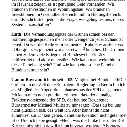
im Haushalt zeigen, es ist genügend Geld vorhanden. Wir
brauchen Investitionen in Wohnungsbau. Wir brauchen
Investitionen im Gesundheitsbereich und im Bildungsbereich.
Grundsätzlich steht jedoch die Frage, wie gelingt es uns, dieses
System abzuschaffen?
Huth:
Die Verhandlungsspitze der Grünen schien bei den
Sondierungsgesprächen mehr oder weniger zu jeder Schandtat
bereit. Da war die Rede vom »atmenden Rahmen« anstelle von
»Obergrenze«, gemeint war aber etwas Ähnliches. Die Grünen
haben zudem viele Kriege und Bundeswehr-Einsätze
befürwortet und aktiv unterstützt. Wie kann man weiterhin in
dieser Partei tätig sein? Und wie kann eine solche Partei ein
Bündnispartner sein?
Canan Bayram:
Ich bin seit 2009 Mitglied bei Bündnis 90/Die
Grünen. In der Zeit der »Rot-roten« Regierung in Berlin bin ich
als Mitglied des Abgeordnetenhauses aus der SPD ausgetreten.
Ich kann mich noch gut dran erinnern, dass der damalige
Fraktionsvorsitzende der SPD, der heutige Regierende
Bürgermeister Michael Müller zu mir sagte: »Dass du bei uns
nicht glücklich bist, das weiß ich. Aber kannst du nicht
zumindest zur Linken gehen, damit die Koalition nicht gefährdet
ist?« Und ich habe gesagt: »Nein, was die Linke hier unter Rot-
Rot verantwortet hat, will ich nicht verantworten.« Als einzige