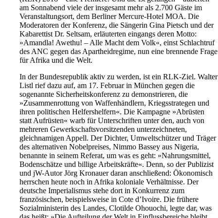
am Sonnabend viele der insgesamt mehr als 2.700 Gäste im
Veranstaltungsort, dem Berliner Mercure-Hotel MOA. Die
Moderatoren der Konferenz, die Sängerin Gina Pietsch und der
Kabarettist Dr. Seltsam, erläuterten eingangs deren Motto:
»Amandla! Awethu! – Alle Macht dem Volk«, einst Schlachtruf
des ANC gegen das Apartheidregime, nun eine brennende Frage
für Afrika und die Welt.
In der Bundesrepublik aktiv zu werden, ist ein RLK-Ziel. Walter
Listl rief dazu auf, am 17. Februar in München gegen die
sogenannte Sicherheitskonferenz zu demonstrieren, die
»Zusammenrottung von Waffenhändlern, Kriegsstrategen und
ihren politischen Helfershelfern«. Die Kampagne »Abrüsten
statt Aufrüsten« warb für Unterschriften unter den, auch von
mehreren Gewerkschaftsvorsitzenden unterzeichneten,
gleichnamigen Appell. Der Dichter, Umweltschützer und Träger
des alternativen Nobelpreises, Nimmo Bassey aus Nigeria,
benannte in seinem Referat, um was es geht: »Nahrungsmittel,
Bodenschätze und billige Arbeitskräfte«. Denn, so der Publizist
und jW-Autor Jörg Kronauer daran anschließend: Ökonomisch
herrschen heute noch in Afrika koloniale Verhältnisse. Der
deutsche Imperialismus stehe dort in Konkurrenz zum
französischen, beispielsweise in Cote d’Ivoire. Die frühere
Sozialministerin des Landes, Clotilde Ohouochi, legte dar, was
das heißt: »Die Aufteilung der Welt in Einflussbereiche bleibt