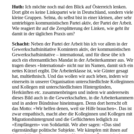
Huth:
Ich möchte noch mal den Blick auf Österreich lenken.
Dort gibt es keine Linkspartei wie in Deutschland, sondern viele
kleine Gruppen. Selma, du selbst bist in einer kleinen, aber sehr
umtriebigen kommunistischen Partei aktiv, der Partei der Arbeit.
Wie reagiert ihr auf die Zersplitterung der Linken, wie geht ihr
damit in der täglichen Praxis um?
Schacht:
Neben der Partei der Arbeit bin ich vor allem in der
Gewerkschaftsinitiative Komintern aktiv, der kommunistischen
Gewerkschaftsinitative – international, und für diese übe ich
auch ein ehrenamtliches Mandat in der Arbeiterkammer aus. Wir
tragen dieses »International« nicht nur im Namen, damit sich ein
nettes Kürzel ergibt. Die Arbeiterklasse ist, wie Günter gesagt
hat, multiethnisch. Und das wollen wir auch leben, indem wir
einerseits in unserer Organisation unterschiedlichste Kolleginnen
und Kollegen mit unterschiedlichsten Hintergründen,
Herkünften etc. zusammenbringen und indem wir andererseits
dieses Bild auch in die Gewerkschaften, in die Arbeiterkammern
und in andere Bündnisse hineintragen. Denn dort herrscht oft
das Motto: »Wir helfen denen, weil sie Hilfe brauchen«. Das ist
zwar empathisch, macht aber die Kolleginnen und Kollegen mit
Migrationshintergrund und die Geflüchteten lediglich zu
»Empfängern« von Solidarität. Wir aber sagen: »Das sind
eigenständige politische Subjekte. Wir kämpfen mit ihnen auf