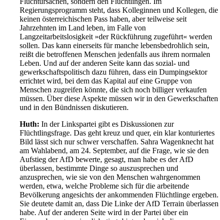
Fluchtursachen, sondern den Flüchtlingen. Im
Regierungsprogramm steht, dass Kolleginnen und Kollegen, die
keinen österreichischen Pass haben, aber teilweise seit
Jahrzehnten im Land leben, im Falle von
Langzeitarbeitslosigkeit »der Rückführung zugeführt« werden
sollen. Das kann einerseits für manche lebensbedrohlich sein,
reißt die betroffenen Menschen jedenfalls aus ihrem normalen
Leben. Und auf der anderen Seite kann das sozial- und
gewerkschaftspolitisch dazu führen, dass ein Dumpingsektor
errichtet wird, bei dem das Kapital auf eine Gruppe von
Menschen zugreifen könnte, die sich noch billiger verkaufen
müssen. Über diese Aspekte müssen wir in den Gewerkschaften
und in den Bündnissen diskutieren.
Huth:
In der Linkspartei gibt es Diskussionen zur
Flüchtlingsfrage. Das geht kreuz und quer, ein klar konturiertes
Bild lässt sich nur schwer verschaffen. Sahra Wagenknecht hat
am Wahlabend, am 24. September, auf die Frage, wie sie den
Aufstieg der AfD bewerte, gesagt, man habe es der AfD
überlassen, bestimmte Dinge so auszusprechen und
anzusprechen, wie sie von den Menschen wahrgenommen
werden, etwa, welche Probleme sich für die arbeitende
Bevölkerung angesichts der ankommenden Flüchtlinge ergeben.
Sie deutete damit an, dass Die Linke der AfD Terrain überlassen
habe. Auf der anderen Seite wird in der Partei über ein