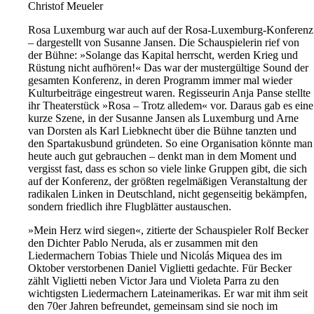
Christof Meueler
Rosa Luxemburg war auch auf der Rosa-Luxemburg-Konferenz
– dargestellt von Susanne Jansen. Die Schauspielerin rief von
der Bühne: »Solange das Kapital herrscht, werden Krieg und
Rüstung nicht aufhören!« Das war der mustergültige Sound der
gesamten Konferenz, in deren Programm immer mal wieder
Kulturbeiträge eingestreut waren. Regisseurin Anja Panse stellte
ihr Theaterstück »Rosa – Trotz alledem« vor. Daraus gab es eine
kurze Szene, in der Susanne Jansen als Luxemburg und Arne
van Dorsten als Karl Liebknecht über die Bühne tanzten und
den Spartakusbund gründeten. So eine Organisation könnte man
heute auch gut gebrauchen – denkt man in dem Moment und
vergisst fast, dass es schon so viele linke Gruppen gibt, die sich
auf der Konferenz, der größten regelmäßigen Veranstaltung der
radikalen Linken in Deutschland, nicht gegenseitig bekämpfen,
sondern friedlich ihre Flugblätter austauschen.
»Mein Herz wird siegen«, zitierte der Schauspieler Rolf Becker
den Dichter Pablo Neruda, als er zusammen mit den
Liedermachern Tobias Thiele und Nicolás Miquea des im
Oktober verstorbenen Daniel Viglietti gedachte. Für Becker
zählt Viglietti neben Victor Jara und Violeta Parra zu den
wichtigsten Liedermachern Lateinamerikas. Er war mit ihm seit
den 70er Jahren befreundet, gemeinsam sind sie noch im