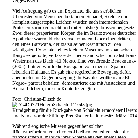
vergewissern.
Viel Aufregung gab es um Exponate, die aus sterblichen
Überresten von Menschen bestanden: Schädel, Skelette und
komplett ausgestopfte Leichen wurden nach internationalen
Protesten zurückgebracht und mit Staatsbegräbnissen beigesetzt.
Zwei dieser präparierten Körper, die im Besitz zweier deutscher
Apotheker waren, blieben verschwunden. Über einen dritten,
den eines Batswana, der bis zu seiner Restitution zu den
wichtigsten Exponaten eines kleinen Museums im spanischen
Banyoles gehörte, verfasste der niederländische Journalist Frank
Westerman das Buch »El Negro. Eine verstörende Begegnung«
(2005). Initiiert wurde die Rückgabe von einem in Spanien
lebenden Haitianer. Es gab eine regelrechte Bewegung dafür,
aber auch eine Gegenbewegung. In Bayoles wollte man »El
Negro« partout behalten, demonstrierte das mit Ansteckern und
Autoaufklebern, die sein Konterfei zeigten.
Foto: Christian-Ditsch.de
Kundgebung für die Rückgabe von Schädeln ermordeter Herero
und Nama vor der Stiftung Preußischer Kulturbesitz, März 2014
Während englische Museen gegenüber solchen
Rückgabeforderungen eher cool bleiben, entledigen sich die
französischen allmählich ihrer Schätze aus den ehemaligen