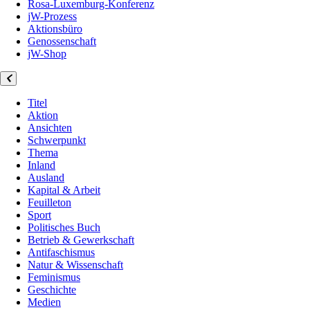
Rosa-Luxemburg-Konferenz
jW-Prozess
Aktionsbüro
Genossenschaft
jW-Shop
Titel
Aktion
Ansichten
Schwerpunkt
Thema
Inland
Ausland
Kapital & Arbeit
Feuilleton
Sport
Politisches Buch
Betrieb & Gewerkschaft
Antifaschismus
Natur & Wissenschaft
Feminismus
Geschichte
Medien