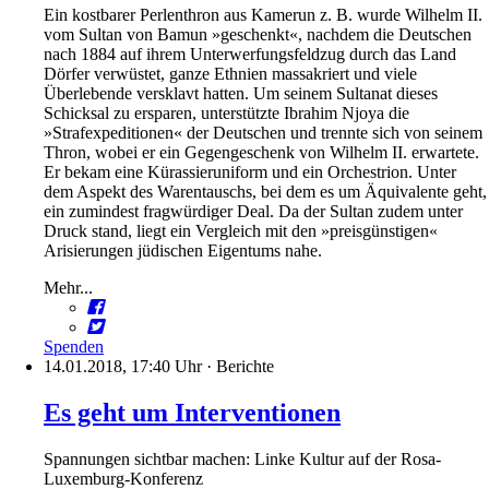
Ein kostbarer Perlenthron aus Kamerun z. B. wurde Wilhelm II.
vom Sultan von Bamun »geschenkt«, nachdem die Deutschen
nach 1884 auf ihrem Unterwerfungsfeldzug durch das Land
Dörfer verwüstet, ganze Ethnien massakriert und viele
Überlebende versklavt hatten. Um seinem Sultanat dieses
Schicksal zu ersparen, unterstützte Ibrahim Njoya die
»Strafexpeditionen« der Deutschen und trennte sich von seinem
Thron, wobei er ein Gegengeschenk von Wilhelm II. erwartete.
Er bekam eine Kürassieruniform und ein Orchestrion. Unter
dem Aspekt des Warentauschs, bei dem es um Äquivalente geht,
ein zumindest fragwürdiger Deal. Da der Sultan zudem unter
Druck stand, liegt ein Vergleich mit den »preisgünstigen«
Arisierungen jüdischen Eigentums nahe.
Mehr...
Spenden
14.01.2018, 17:40 Uhr
·
Berichte
Es geht um Interventionen
Spannungen sichtbar machen: Linke Kultur auf der Rosa-
Luxemburg-Konferenz