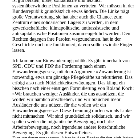
ist gut beraten, klare, solidarische und letztlich
systemüberwindene Positionen zu vertreten. Wir müssen in der
Bundesrepublik grundsätzlich etwas ändern. Die Linke trägt
große Verantwortung, sie hat aber auch die Chance, zum
Zentrum eines solidarischen Lagers zu werden, in dem
gewerkschaftliche, klimapolitische, antirassistische und
antikapitalistische Positionen zusammengeführt werden. Den
Rechten dagegen ihre Parolen wegzunehmen, hat in der
Geschichte noch nie funktioniert, davon sollten wir die Finger
lassen.
Ich komme zur Einwanderungspolitik. Es gibt innerhalb von
SPD, CDU und FDP die Forderung nach einem
Einwanderungsgesetz, mit dem Argument: »Zuwanderung ist
notwendig, etwa um günstige Pflegekräfte zu rekrutieren. Das
erfolgt also nach Nützlichkeitserwägungen. Das klingt ein
bisschen nach einer einstigen Formulierung von Roland Koch:
»Wir brauchen weniger Ausländer, die uns ausnützen, die
wollen wir nämlich abschieben, und wir brauchen mehr
Ausländer die uns nützen, für die wollen wir ein
Einwanderungsgesetz.« Diese Trennung dürfen wir als Linke
nicht mitmachen. Wir sind grundsätzlich solidarisch, und wir
spalten weder die migrantische Bewegung, noch die
Arbeiterbewegung, noch irgendeine andere fortschrittliche
Bewegung. Es gibt diesen Entwurf eines