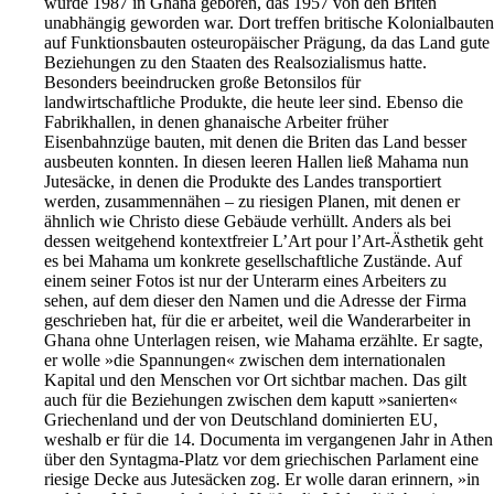
wurde 1987 in Ghana geboren, das 1957 von den Briten
unabhängig geworden war. Dort treffen britische Kolonialbauten
auf Funktionsbauten osteuropäischer Prägung, da das Land gute
Beziehungen zu den Staaten des Realsozialismus hatte.
Besonders beeindrucken große Betonsilos für
landwirtschaftliche Produkte, die heute leer sind. Ebenso die
Fabrikhallen, in denen ghanaische Arbeiter früher
Eisenbahnzüge bauten, mit denen die Briten das Land besser
ausbeuten konnten. In diesen leeren Hallen ließ Mahama nun
Jutesäcke, in denen die Produkte des Landes transportiert
werden, zusammennähen – zu riesigen Planen, mit denen er
ähnlich wie Christo diese Gebäude verhüllt. Anders als bei
dessen weitgehend kontextfreier L’Art pour l’Art-Ästhetik geht
es bei Mahama um konkrete gesellschaftliche Zustände. Auf
einem seiner Fotos ist nur der Unterarm eines Arbeiters zu
sehen, auf dem dieser den Namen und die Adresse der Firma
geschrieben hat, für die er arbeitet, weil die Wanderarbeiter in
Ghana ohne Unterlagen reisen, wie Mahama erzählte. Er sagte,
er wolle »die Spannungen« zwischen dem internationalen
Kapital und den Menschen vor Ort sichtbar machen. Das gilt
auch für die Beziehungen zwischen dem kaputt »sanierten«
Griechenland und der von Deutschland dominierten EU,
weshalb er für die 14. Documenta im vergangenen Jahr in Athen
über den Syntagma-Platz vor dem griechischen Parlament eine
riesige Decke aus Jutesäcken zog. Er wolle daran erinnern, »in