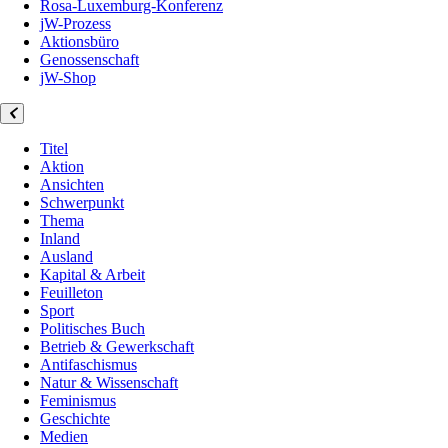
Rosa-Luxemburg-Konferenz
jW-Prozess
Aktionsbüro
Genossenschaft
jW-Shop
Titel
Aktion
Ansichten
Schwerpunkt
Thema
Inland
Ausland
Kapital & Arbeit
Feuilleton
Sport
Politisches Buch
Betrieb & Gewerkschaft
Antifaschismus
Natur & Wissenschaft
Feminismus
Geschichte
Medien