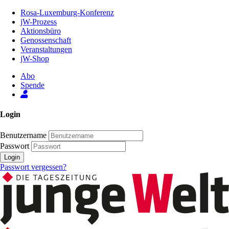
Zum
Rosa-Luxemburg-Konferenz
Inhalt
jW-Prozess
der
Aktionsbüro
Seite
Genossenschaft
Veranstaltungen
jW-Shop
Abo
Spende
Login
Benutzername
Passwort
Login
Passwort vergessen?