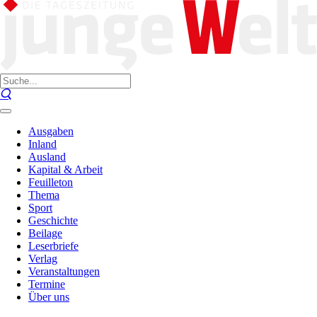
Ausgaben
Inland
Ausland
Kapital & Arbeit
Feuilleton
Thema
Sport
Geschichte
Beilage
Leserbriefe
Verlag
Veranstaltungen
Termine
Über uns