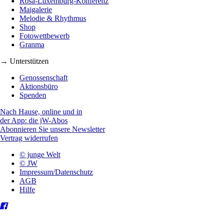
Rosa-Luxemburg-Konferenz
Maigalerie
Melodie & Rhythmus
Shop
Fotowettbewerb
Granma
→ Unterstützen
Genossenschaft
Aktionsbüro
Spenden
Nach Hause, online und in
der App: die jW-Abos
Abonnieren Sie unsere Newsletter
Vertrag widerrufen
© junge Welt
© JW
Impressum/Datenschutz
AGB
Hilfe