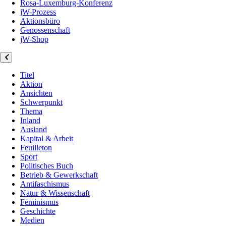
Rosa-Luxemburg-Konferenz
jW-Prozess
Aktionsbüro
Genossenschaft
jW-Shop
Titel
Aktion
Ansichten
Schwerpunkt
Thema
Inland
Ausland
Kapital & Arbeit
Feuilleton
Sport
Politisches Buch
Betrieb & Gewerkschaft
Antifaschismus
Natur & Wissenschaft
Feminismus
Geschichte
Medien