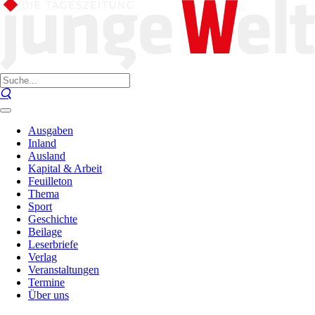
Ausgaben
Inland
Ausland
Kapital & Arbeit
Feuilleton
Thema
Sport
Geschichte
Beilage
Leserbriefe
Verlag
Veranstaltungen
Termine
Über uns