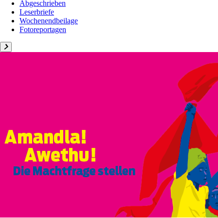
Abgeschrieben
Leserbriefe
Wochenendbeilage
Fotoreportagen