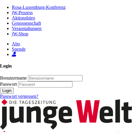
Zum
Rosa-Luxemburg-Konferenz
Inhalt
jW-Prozess
der
Aktionsbüro
Seite
Genossenschaft
Veranstaltungen
jW-Shop
Abo
Spende
Login
Benutzername
Passwort
Login
Passwort vergessen?