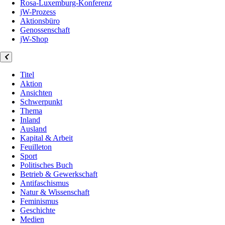
Rosa-Luxemburg-Konferenz
jW-Prozess
Aktionsbüro
Genossenschaft
jW-Shop
Titel
Aktion
Ansichten
Schwerpunkt
Thema
Inland
Ausland
Kapital & Arbeit
Feuilleton
Sport
Politisches Buch
Betrieb & Gewerkschaft
Antifaschismus
Natur & Wissenschaft
Feminismus
Geschichte
Medien