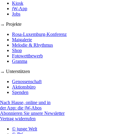
Kiosk
jW-App
Jobs
→ Projekte
Rosa-Luxemburg-Konferenz
Maigalerie
Melodie & Rhythmus
Shop
Fotowettbewerb
Granma
→ Unterstützen
Genossenschaft
Aktionsbüro
Spenden
Nach Hause, online und in
der App: die jW-Abos
Abonnieren Sie unsere Newsletter
Vertrag widerrufen
© junge Welt