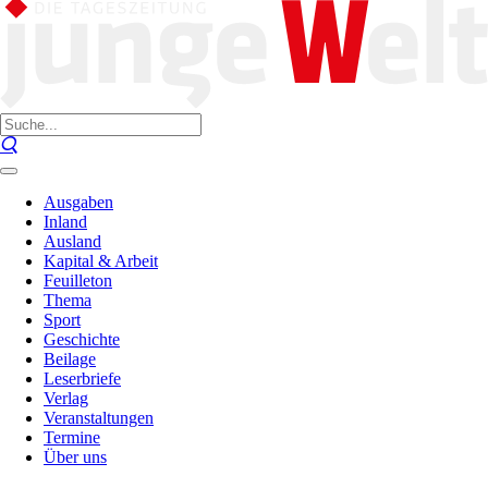
Ausgaben
Inland
Ausland
Kapital & Arbeit
Feuilleton
Thema
Sport
Geschichte
Beilage
Leserbriefe
Verlag
Veranstaltungen
Termine
Über uns