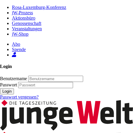
Zum
Rosa-Luxemburg-Konferenz
Inhalt
jW-Prozess
der
Aktionsbüro
Seite
Genossenschaft
Veranstaltungen
jW-Shop
Abo
Spende
Login
Benutzername
Passwort
Login
Passwort vergessen?