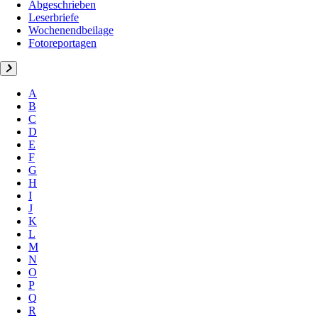
Abgeschrieben
Leserbriefe
Wochenendbeilage
Fotoreportagen
A
B
C
D
E
F
G
H
I
J
K
L
M
N
O
P
Q
R