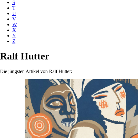
S
T
U
V
W
X
Y
Z
Ralf Hutter
Die jüngsten Artikel von Ralf Hutter: