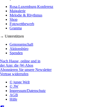
Rosa-Luxemburg-Konferenz
Maigalerie
Melodie & Rhythmus
Shop
Fotowettbewerb
Granma
→ Unterstützen
Genossenschaft
Aktionsbüro
Spenden
Nach Hause, online und in
der App: die jW-Abos
Abonnieren Sie unsere Newsletter
Vertrag widerrufen
© junge Welt
© JW
Impressum/Datenschutz
AGB
Hilfe