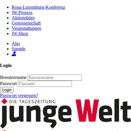
Zum
Rosa-Luxemburg-Konferenz
Inhalt
jW-Prozess
der
Aktionsbüro
Seite
Genossenschaft
Veranstaltungen
jW-Shop
Abo
Spende
Login
Benutzername
Passwort
Login
Passwort vergessen?