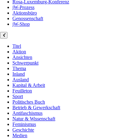
Rosa-Luxemburg-Konferenz
jW-Prozess
Aktionsbüro
Genossenschaft
jW-Shop
Titel
Aktion
Ansichten
Schwerpunkt
Thema
Inland
Ausland
Kapital & Arbeit
Feuilleton
Sport
Politisches Buch
Betrieb & Gewerkschaft
Antifaschismus
Natur & Wissenschaft
Feminismus
Geschichte
Medien