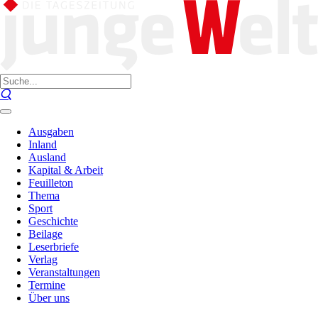
Ausgaben
Inland
Ausland
Kapital & Arbeit
Feuilleton
Thema
Sport
Geschichte
Beilage
Leserbriefe
Verlag
Veranstaltungen
Termine
Über uns