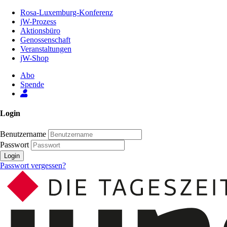
Zum
Rosa-Luxemburg-Konferenz
Inhalt
jW-Prozess
der
Aktionsbüro
Seite
Genossenschaft
Veranstaltungen
jW-Shop
Abo
Spende
Login
Benutzername
Passwort
Login
Passwort vergessen?