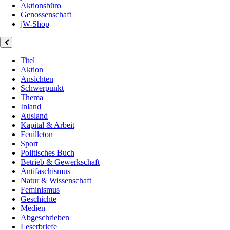
Aktionsbüro
Genossenschaft
jW-Shop
Titel
Aktion
Ansichten
Schwerpunkt
Thema
Inland
Ausland
Kapital & Arbeit
Feuilleton
Sport
Politisches Buch
Betrieb & Gewerkschaft
Antifaschismus
Natur & Wissenschaft
Feminismus
Geschichte
Medien
Abgeschrieben
Leserbriefe