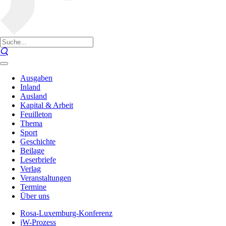
Ausgaben
Inland
Ausland
Kapital & Arbeit
Feuilleton
Thema
Sport
Geschichte
Beilage
Leserbriefe
Verlag
Veranstaltungen
Termine
Über uns
Rosa-Luxemburg-Konferenz
jW-Prozess