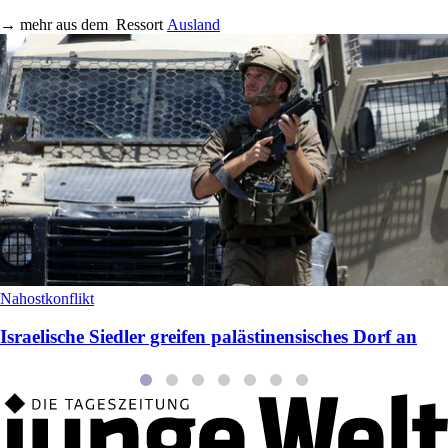
→
mehr aus dem
Ressort
Ausland
Nahostkonflikt
Israelische Siedler greifen palästinensisches Dorf an