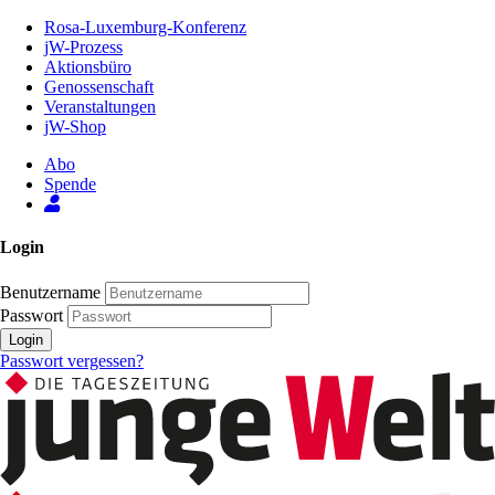
Zum
Rosa-Luxemburg-Konferenz
Inhalt
jW-Prozess
der
Aktionsbüro
Seite
Genossenschaft
Veranstaltungen
jW-Shop
Abo
Spende
Login
Benutzername
Passwort
Login
Passwort vergessen?