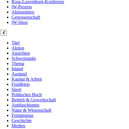
Rosa-Luxemburg-Konferenz
jW-Prozess
Aktionsbüro
Genossenschaft
jW-Shop
Titel
Aktion
Ansichten
Schwerpunkt
Thema
Inland
Ausland
Kapital & Arbeit
Feuilleton
Sport
Politisches Buch
Betrieb & Gewerkschaft
Antifaschismus
Natur & Wissenschaft
Feminismus
Geschichte
Medien