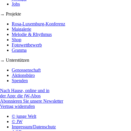
Jobs
→ Projekte
Rosa-Luxemburg-Konferenz
Maigalerie
Melodie & Rhythmus
Shop
Fotowettbewerb
Granma
→ Unterstützen
Genossenschaft
Aktionsbüro
Spenden
Nach Hause, online und in
der App: die jW-Abos
Abonnieren Sie unsere Newsletter
Vertrag widerrufen
© junge Welt
© JW
Impressum/Datenschutz