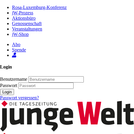
Zum
Rosa-Luxemburg-Konferenz
Inhalt
jW-Prozess
der
Aktionsbüro
Seite
Genossenschaft
Veranstaltungen
jW-Shop
Abo
Spende
Login
Benutzername
Passwort
Login
Passwort vergessen?