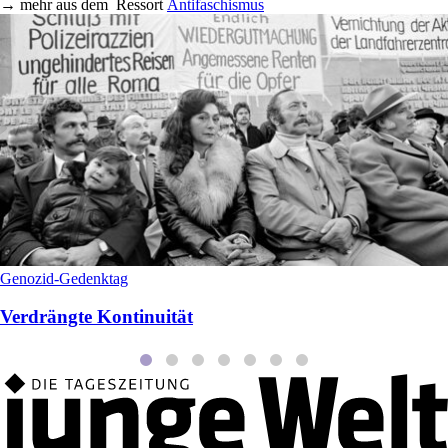
→
mehr aus dem
Ressort
Antifaschismus
Genozid-Gedenktag
Verdrängte Kontinuität