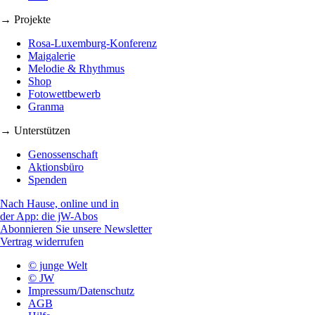
→ Projekte
Rosa-Luxemburg-Konferenz
Maigalerie
Melodie & Rhythmus
Shop
Fotowettbewerb
Granma
→ Unterstützen
Genossenschaft
Aktionsbüro
Spenden
Nach Hause, online und in
der App: die jW-Abos
Abonnieren Sie unsere Newsletter
Vertrag widerrufen
© junge Welt
© JW
Impressum/Datenschutz
AGB