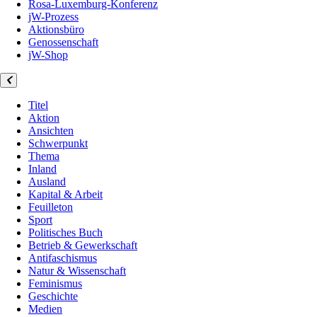
Rosa-Luxemburg-Konferenz
jW-Prozess
Aktionsbüro
Genossenschaft
jW-Shop
Titel
Aktion
Ansichten
Schwerpunkt
Thema
Inland
Ausland
Kapital & Arbeit
Feuilleton
Sport
Politisches Buch
Betrieb & Gewerkschaft
Antifaschismus
Natur & Wissenschaft
Feminismus
Geschichte
Medien