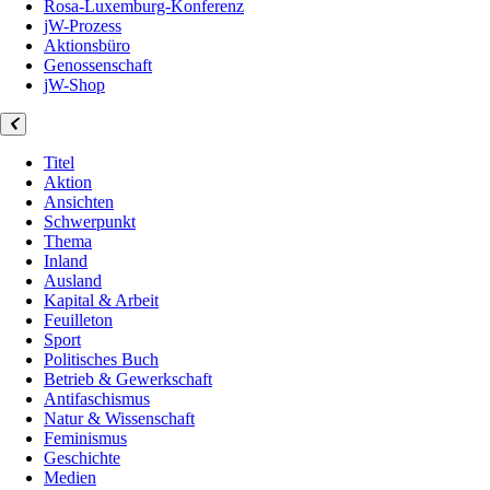
Rosa-Luxemburg-Konferenz
jW-Prozess
Aktionsbüro
Genossenschaft
jW-Shop
Titel
Aktion
Ansichten
Schwerpunkt
Thema
Inland
Ausland
Kapital & Arbeit
Feuilleton
Sport
Politisches Buch
Betrieb & Gewerkschaft
Antifaschismus
Natur & Wissenschaft
Feminismus
Geschichte
Medien