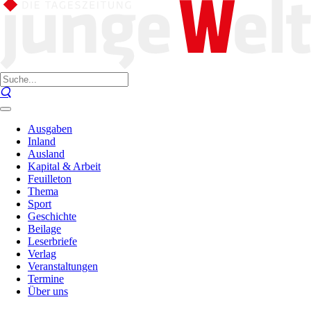
Ausgaben
Inland
Ausland
Kapital & Arbeit
Feuilleton
Thema
Sport
Geschichte
Beilage
Leserbriefe
Verlag
Veranstaltungen
Termine
Über uns