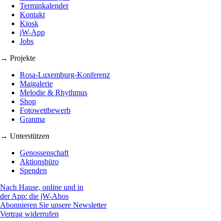
Terminkalender
Kontakt
Kiosk
jW-App
Jobs
→ Projekte
Rosa-Luxemburg-Konferenz
Maigalerie
Melodie & Rhythmus
Shop
Fotowettbewerb
Granma
→ Unterstützen
Genossenschaft
Aktionsbüro
Spenden
Nach Hause, online und in
der App: die jW-Abos
Abonnieren Sie unsere Newsletter
Vertrag widerrufen