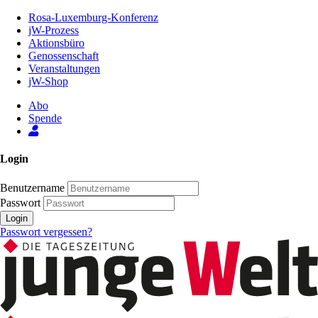
Zum
Rosa-Luxemburg-Konferenz
Inhalt
jW-Prozess
der
Aktionsbüro
Seite
Genossenschaft
Veranstaltungen
jW-Shop
Abo
Spende
Login
Benutzername
Passwort
Login
Passwort vergessen?