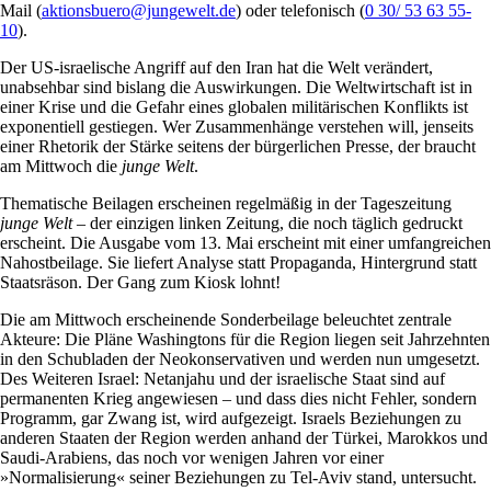
Mail (
aktionsbuero@jungewelt.de
) oder telefonisch (
0 30/ 53 63 55-
10
).
Der US-israelische Angriff auf den Iran hat die Welt verändert,
unabsehbar sind bislang die Auswirkungen. Die Weltwirtschaft ist in
einer Krise und die Gefahr eines globalen militärischen Konflikts ist
exponentiell gestiegen. Wer Zusammenhänge verstehen will, jenseits
einer Rhetorik der Stärke seitens der bürgerlichen Presse, der braucht
am Mittwoch die
junge Welt
.
Thematische Beilagen erscheinen regelmäßig in der Tageszeitung
junge Welt
– der einzigen linken Zeitung, die noch täglich gedruckt
erscheint. Die Ausgabe vom 13. Mai erscheint mit einer umfangreichen
Nahostbeilage. Sie liefert Analyse statt Propaganda, Hintergrund statt
Staatsräson. Der Gang zum Kiosk lohnt!
Die am Mittwoch erscheinende Sonderbeilage beleuchtet zentrale
Akteure: Die Pläne Washingtons für die Region liegen seit Jahrzehnten
in den Schubladen der Neokonservativen und werden nun umgesetzt.
Des Weiteren Israel: Netanjahu und der israelische Staat sind auf
permanenten Krieg angewiesen – und dass dies nicht Fehler, sondern
Programm, gar Zwang ist, wird aufgezeigt. Israels Beziehungen zu
anderen Staaten der Region werden anhand der Türkei, Marokkos und
Saudi-Arabiens, das noch vor wenigen Jahren vor einer
»Normalisierung« seiner Beziehungen zu Tel-Aviv stand, untersucht.