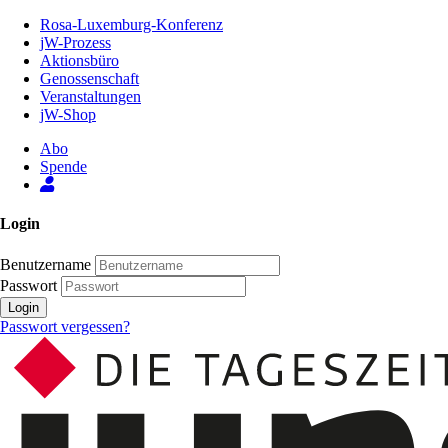
Zum
Rosa-Luxemburg-Konferenz
Inhalt
jW-Prozess
der
Aktionsbüro
Seite
Genossenschaft
Veranstaltungen
jW-Shop
Abo
Spende
Login
Benutzername
Passwort
Login
Passwort vergessen?