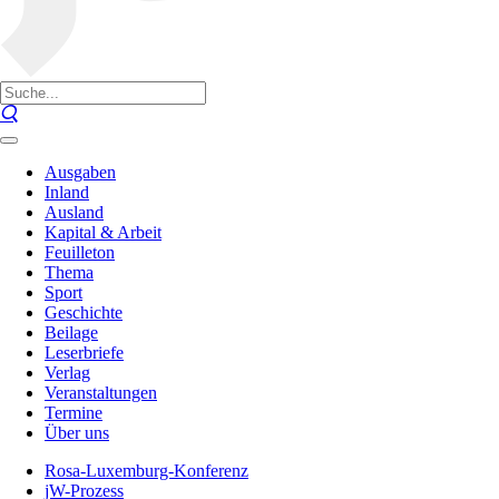
Ausgaben
Inland
Ausland
Kapital & Arbeit
Feuilleton
Thema
Sport
Geschichte
Beilage
Leserbriefe
Verlag
Veranstaltungen
Termine
Über uns
Rosa-Luxemburg-Konferenz
jW-Prozess