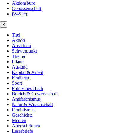
Aktionsbüro
Genossenschaft
jW-Shop
Titel
Aktion
Ansichten
Schwerpunkt
Thema
Inland
Ausland
Kapital & Arbeit
Feuilleton
Sport
Politisches Buch
Betrieb & Gewerkschaft
Antifaschismus
Natur & Wissenschaft
Feminismus
Geschichte
Medien
Abgeschrieben
Leserbriefe