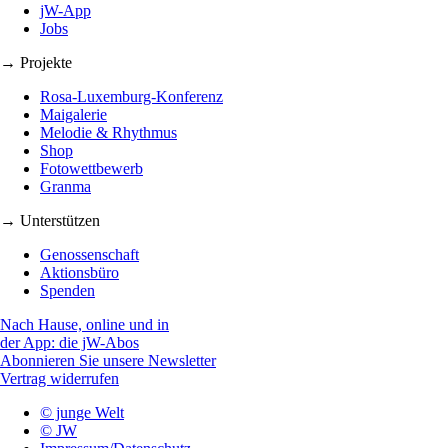
jW-App
Jobs
→ Projekte
Rosa-Luxemburg-Konferenz
Maigalerie
Melodie & Rhythmus
Shop
Fotowettbewerb
Granma
→ Unterstützen
Genossenschaft
Aktionsbüro
Spenden
Nach Hause, online und in
der App: die jW-Abos
Abonnieren Sie unsere Newsletter
Vertrag widerrufen
© junge Welt
© JW