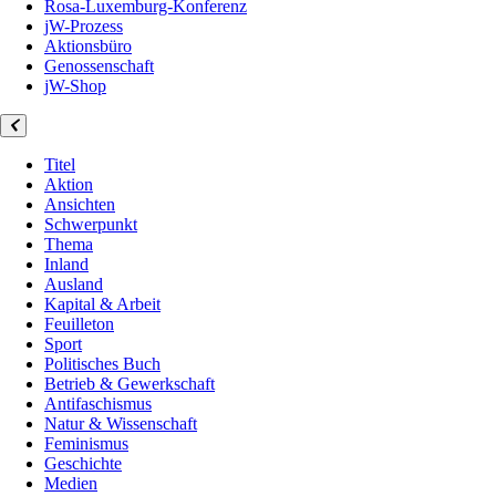
Rosa-Luxemburg-Konferenz
jW-Prozess
Aktionsbüro
Genossenschaft
jW-Shop
Titel
Aktion
Ansichten
Schwerpunkt
Thema
Inland
Ausland
Kapital & Arbeit
Feuilleton
Sport
Politisches Buch
Betrieb & Gewerkschaft
Antifaschismus
Natur & Wissenschaft
Feminismus
Geschichte
Medien