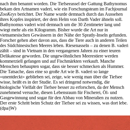
nach ihm benannt worden. Die Tiefseeassel der Gattung ­Bathynomus
bekam den Artnamen vaderi, wie ein Forschungsteam im Fachjournal
ZooKeys
berichtet. Der Name wurde demnach durch das Aussehen
ihres Kopfes inspiriert, der dem Helm von Darth Vader ähneln soll.
Bathynomus vaderi wird demnach um die 30 Zentimeter lang und
wiegt mehr als ein Kilogramm. Bisher wurde die Art nur in
vietnamesischen Gewässern in der Nähe der Spratly-Inseln gefunden.
Forscher gehen aber davon aus, dass die Tiere auch in anderen Teilen
des Südchinesischen Meeres leben. Riesenasseln – zu denen B. vaderi
zählt – sind in Vietnam in den vergangenen Jahren zu einer teuren
Delikatesse geworden. Die ungewöhnlichen Meerestiere werden
kommerziell gefangen und auf Fischmärkten verkauft. Manche
Menschen behaupten sogar, dass sie besser schmecken als Hummer.
Die Tatsache, dass eine so große Art wie B. vaderi so lange
»unentdeckt« geblieben sei, zeige, wie wenig man über die Tiefsee
wisse, heißt es in der Studie. Es sei dringend notwendig, die
biologische Vielfalt der Tiefsee besser zu erforschen, da der Mensch
zunehmend versuche, diesen Lebensraum für Fischerei, Öl- und
Gasgewinnung und sogar für den Abbau von Mineralien zu nutzen.
Der erste Schritt beim Schutz der Tiefsee sei zu wissen, was dort lebe.
(dpa/jW)