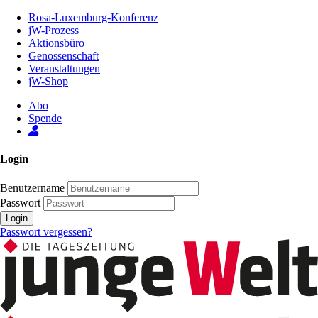
Zum
Rosa-Luxemburg-Konferenz
Inhalt
jW-Prozess
der
Aktionsbüro
Seite
Genossenschaft
Veranstaltungen
jW-Shop
Abo
Spende
Login
Benutzername
Passwort
Login
Passwort vergessen?