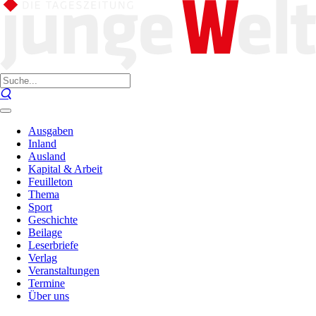
Ausgaben
Inland
Ausland
Kapital & Arbeit
Feuilleton
Thema
Sport
Geschichte
Beilage
Leserbriefe
Verlag
Veranstaltungen
Termine
Über uns