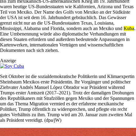
Bis zum mexikanisch-US-amerikanischen Krieg im 19. Jahrhundert
waren heutige US-Bundesstaaten wie Kalifornien, Arizona und Texas
Teil von Mexiko. Der Name des Golfs von Mexiko an der Südküste
der USA ist seit dem 16. Jahrhundert gebräuchlich. Das Gewässer
grenzt nicht nur an die US-Bundesstaaten Texas, Louisiana,
Mississippi, Alabama und Florida, sondern auch an Mexiko und
Kuba
.
Eine Umbenennung würde also diplomatische Verhandlungen mit
diesen Staaten erfordern und außerdem bedeutende Anpassungen in
Kartenwerken, internationalen Verträgen und wissenschaftlichen
Dokumenten nach sich ziehen.
Anzeige
Seit Oktober ist die sozialdemokratische Politikerin und Klimaexpertin
Sheinbaum Mexikos erste Präsidentin. Ihr Vorgänger und politischer
Ziehvater Andrés Manuel López Obrador war Präsident während
Trumps erster Amtszeit (2017–2021). Trotz der damaligen Drohungen
des Republikaners mit Strafzöllen gegen Mexiko und der Spannungen
um das Thema Migration vermied es der erfahrene mexikanische
Politiker, Trump öffentlich zu widersprechen, und pflegte ein recht
gutes Verhältnis zu ihm. Trump wird am 20. Januar zum zweiten Mal
als Präsident vereidigt. (dpa/jW)