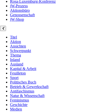
Rosa-Luxemburg-Konferenz
jW-Prozess
Aktionsbüro
Genossenschaft
jW-Shop
Titel
Aktion
Ansichten
Schwerpunkt
Thema
Inland
Ausland
Kapital & Arbeit
Feuilleton
Sport
Politisches Buch
Betrieb & Gewerkschaft
Antifaschismus
Natur & Wissenschaft
Feminismus
Geschichte
Medien