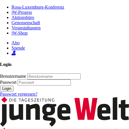
Zum
Rosa-Luxemburg-Konferenz
Inhalt
jW-Prozess
der
Aktionsbüro
Seite
Genossenschaft
Veranstaltungen
jW-Shop
Abo
Spende
Login
Benutzername
Passwort
Login
Passwort vergessen?