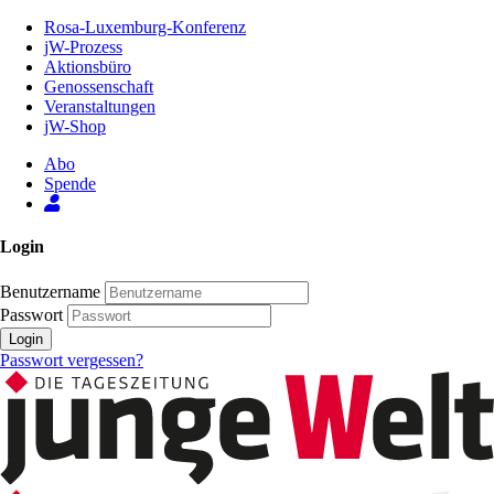
Zum
Rosa-Luxemburg-Konferenz
Inhalt
jW-Prozess
der
Aktionsbüro
Seite
Genossenschaft
Veranstaltungen
jW-Shop
Abo
Spende
Login
Benutzername
Passwort
Login
Passwort vergessen?