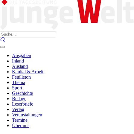
Ausgaben
Inland
Ausland
Kapital & Arbeit
Feuilleton
Thema
Sport
Geschichte
Beilage
Leserbriefe
Verlag
Veranstaltungen
Termine
Über uns