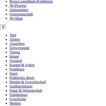
Rosa-Luxemburg-Konferenz
jW-Prozess
Aktionsbüro
Genossenschaft
jW-Shop
Titel
Aktion
Ansichten
Schwerpunkt
Thema
Inland
Ausland
Kapital & Arbeit
Feuilleton
Sport
Politisches Buch
Betrieb & Gewerkschaft
Antifaschismus
Natur & Wissenschaft
Feminismus
Geschichte
Medien