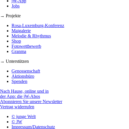
jW-App
Jobs
→ Projekte
Rosa-Luxemburg-Konferenz
Maigalerie
Melodie & Rhythmus
Shop
Fotowettbewerb
Granma
→ Unterstützen
Genossenschaft
Aktionsbüro
Spenden
Nach Hause, online und in
der App: die jW-Abos
Abonnieren Sie unsere Newsletter
Vertrag widerrufen
© junge Welt
© JW
Impressum/Datenschutz