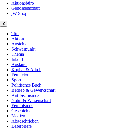
Aktionsbüro
Genossenschaft
jW-Shop
Titel
Aktion
Ansichten
Schwerpunkt
Thema
Inland
Ausland
Kapital & Arbeit
Feuilleton
Sport
Politisches Buch
Betrieb & Gewerkschaft
Antifaschismus
Natur & Wissenschaft
Feminismus
Geschichte
Medien
Abgeschrieben
Leserbriefe