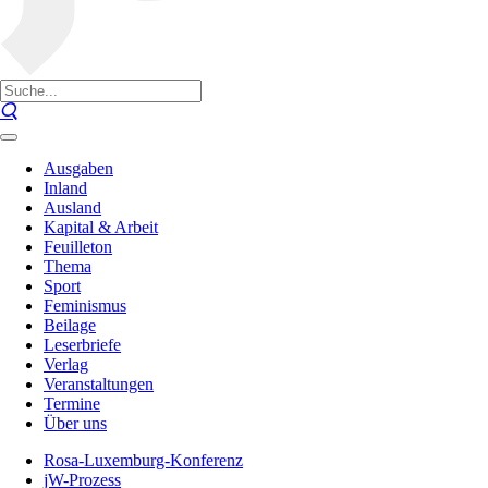
Ausgaben
Inland
Ausland
Kapital & Arbeit
Feuilleton
Thema
Sport
Feminismus
Beilage
Leserbriefe
Verlag
Veranstaltungen
Termine
Über uns
Rosa-Luxemburg-Konferenz
jW-Prozess