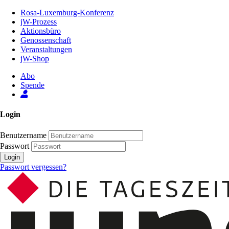
Zum
Rosa-Luxemburg-Konferenz
Inhalt
jW-Prozess
der
Aktionsbüro
Seite
Genossenschaft
Veranstaltungen
jW-Shop
Abo
Spende
Login
Benutzername
Passwort
Login
Passwort vergessen?