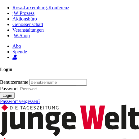
Zum
Rosa-Luxemburg-Konferenz
Inhalt
jW-Prozess
der
Aktionsbüro
Seite
Genossenschaft
Veranstaltungen
jW-Shop
Abo
Spende
Login
Benutzername
Passwort
Login
Passwort vergessen?