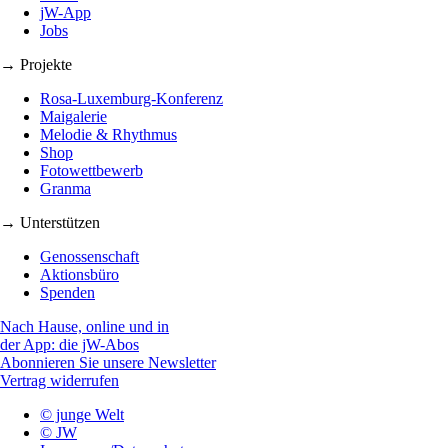
jW-App
Jobs
→ Projekte
Rosa-Luxemburg-Konferenz
Maigalerie
Melodie & Rhythmus
Shop
Fotowettbewerb
Granma
→ Unterstützen
Genossenschaft
Aktionsbüro
Spenden
Nach Hause, online und in
der App: die jW-Abos
Abonnieren Sie unsere Newsletter
Vertrag widerrufen
© junge Welt
© JW