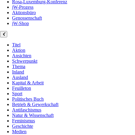
Rosa-Luxemburg-Konferenz
jW-Prozess
Aktionsbüro
Genossenschaft
jW-Shop
Titel
Aktion
Ansichten
Schwerpunkt
Thema
Inland
Ausland
Kapital & Arbeit
Feuilleton
Sport
Politisches Buch
Betrieb & Gewerkschaft
Antifaschismus
Natur & Wissenschaft
Feminismus
Geschichte
Medien