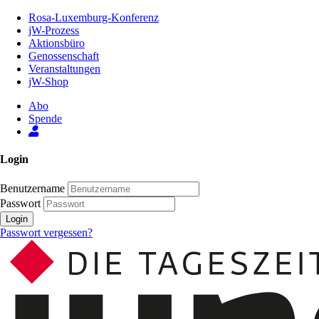
Zum
Rosa-Luxemburg-Konferenz
Inhalt
jW-Prozess
der
Aktionsbüro
Seite
Genossenschaft
Veranstaltungen
jW-Shop
Abo
Spende
Login
Benutzername
Passwort
Login
Passwort vergessen?