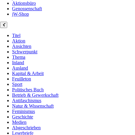
Aktionsbüro
Genossenschaft
jW-Shop
Titel
Aktion
Ansichten
Schwerpunkt
Thema
Inland
Ausland
Kapital & Arbeit
Feuilleton
Sport
Politisches Buch
Betrieb & Gewerkschaft
Antifaschismus
Natur & Wissenschaft
Feminismus
Geschichte
Medien
Abgeschrieben
Leserbriefe