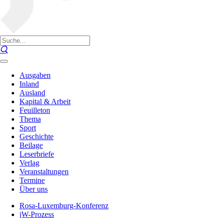
Ausgaben
Inland
Ausland
Kapital & Arbeit
Feuilleton
Thema
Sport
Geschichte
Beilage
Leserbriefe
Verlag
Veranstaltungen
Termine
Über uns
Rosa-Luxemburg-Konferenz
jW-Prozess