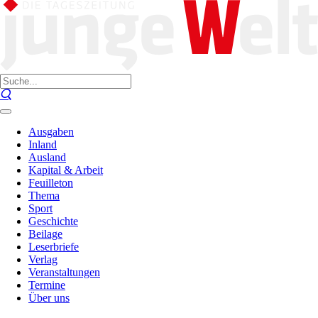
Ausgaben
Inland
Ausland
Kapital & Arbeit
Feuilleton
Thema
Sport
Geschichte
Beilage
Leserbriefe
Verlag
Veranstaltungen
Termine
Über uns