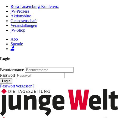
Zum
Rosa-Luxemburg-Konferenz
Inhalt
jW-Prozess
der
Aktionsbüro
Seite
Genossenschaft
Veranstaltungen
jW-Shop
Abo
Spende
Login
Benutzername
Passwort
Login
Passwort vergessen?