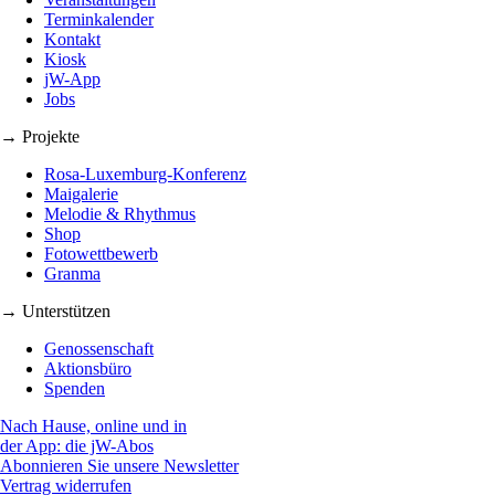
Terminkalender
Kontakt
Kiosk
jW-App
Jobs
→ Projekte
Rosa-Luxemburg-Konferenz
Maigalerie
Melodie & Rhythmus
Shop
Fotowettbewerb
Granma
→ Unterstützen
Genossenschaft
Aktionsbüro
Spenden
Nach Hause, online und in
der App: die jW-Abos
Abonnieren Sie unsere Newsletter
Vertrag widerrufen