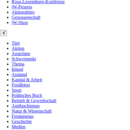
Rosa-Luxemburg-Konferenz
jW-Prozess
Aktionsbüro
Genossenschaft
jW-Shop
Titel
Aktion
Ansichten
Schwerpunkt
Thema
Inland
Ausland
Kapital & Arbeit
Feuilleton
Sport
Politisches Buch
Betrieb & Gewerkschaft
Antifaschismus
Natur & Wissenschaft
Feminismus
Geschichte
Medien