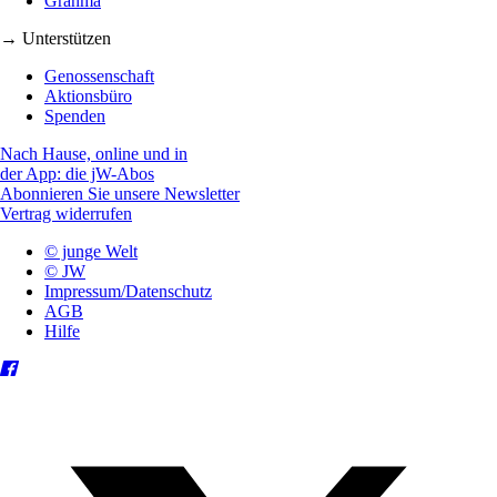
Granma
→ Unterstützen
Genossenschaft
Aktionsbüro
Spenden
Nach Hause, online und in
der App: die jW-Abos
Abonnieren Sie unsere Newsletter
Vertrag widerrufen
© junge Welt
© JW
Impressum/Datenschutz
AGB
Hilfe