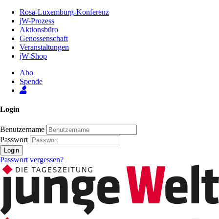
Zum
Rosa-Luxemburg-Konferenz
Inhalt
jW-Prozess
der
Aktionsbüro
Seite
Genossenschaft
Veranstaltungen
jW-Shop
Abo
Spende
Login
Benutzername
Passwort
Login
Passwort vergessen?