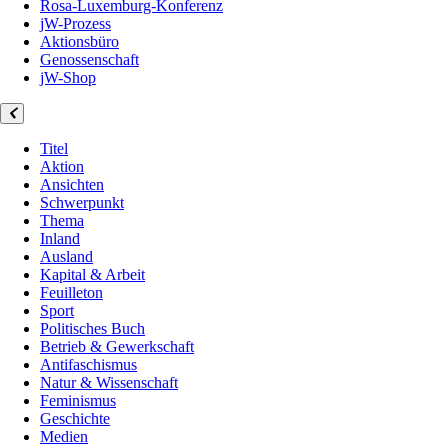
Rosa-Luxemburg-Konferenz
jW-Prozess
Aktionsbüro
Genossenschaft
jW-Shop
Titel
Aktion
Ansichten
Schwerpunkt
Thema
Inland
Ausland
Kapital & Arbeit
Feuilleton
Sport
Politisches Buch
Betrieb & Gewerkschaft
Antifaschismus
Natur & Wissenschaft
Feminismus
Geschichte
Medien