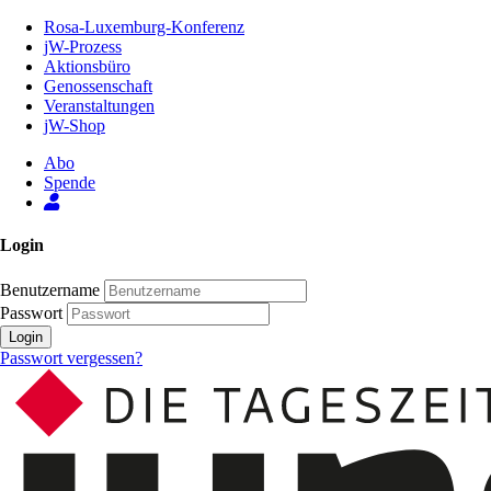
Zum
Rosa-Luxemburg-Konferenz
Inhalt
jW-Prozess
der
Aktionsbüro
Seite
Genossenschaft
Veranstaltungen
jW-Shop
Abo
Spende
Login
Benutzername
Passwort
Login
Passwort vergessen?