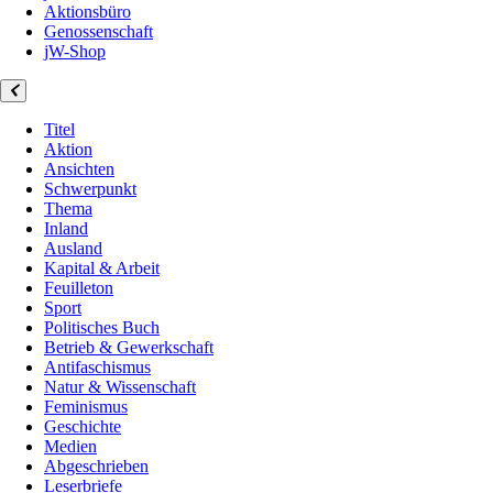
Aktionsbüro
Genossenschaft
jW-Shop
Titel
Aktion
Ansichten
Schwerpunkt
Thema
Inland
Ausland
Kapital & Arbeit
Feuilleton
Sport
Politisches Buch
Betrieb & Gewerkschaft
Antifaschismus
Natur & Wissenschaft
Feminismus
Geschichte
Medien
Abgeschrieben
Leserbriefe