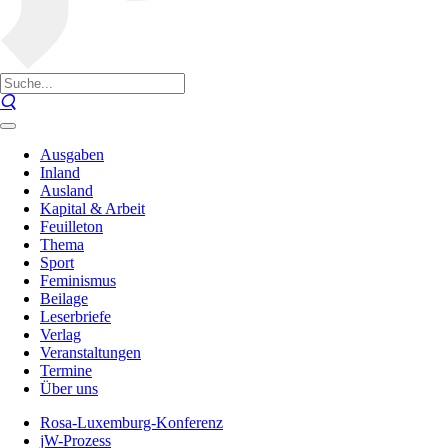
Ausgaben
Inland
Ausland
Kapital & Arbeit
Feuilleton
Thema
Sport
Feminismus
Beilage
Leserbriefe
Verlag
Veranstaltungen
Termine
Über uns
Rosa-Luxemburg-Konferenz
jW-Prozess