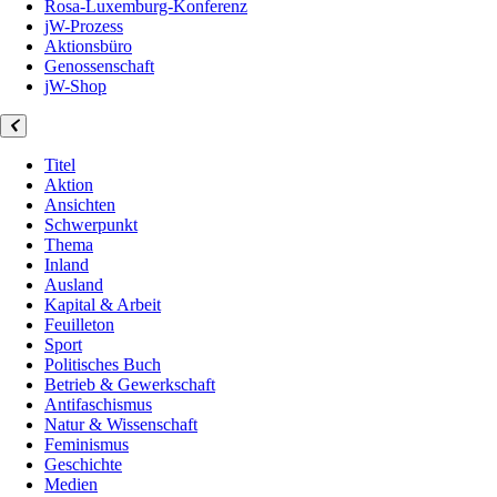
Rosa-Luxemburg-Konferenz
jW-Prozess
Aktionsbüro
Genossenschaft
jW-Shop
Titel
Aktion
Ansichten
Schwerpunkt
Thema
Inland
Ausland
Kapital & Arbeit
Feuilleton
Sport
Politisches Buch
Betrieb & Gewerkschaft
Antifaschismus
Natur & Wissenschaft
Feminismus
Geschichte
Medien