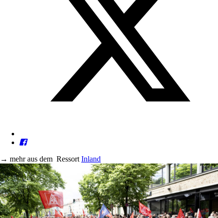
→
mehr aus dem
Ressort
Inland