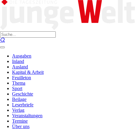
Ausgaben
Inland
Ausland
Kapital & Arbeit
Feuilleton
Thema
Sport
Geschichte
Beilage
Leserbriefe
Verlag
Veranstaltungen
Termine
Über uns