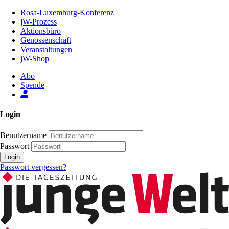
Zum
Rosa-Luxemburg-Konferenz
Inhalt
jW-Prozess
der
Aktionsbüro
Seite
Genossenschaft
Veranstaltungen
jW-Shop
Abo
Spende
Login
Benutzername
Passwort
Login
Passwort vergessen?