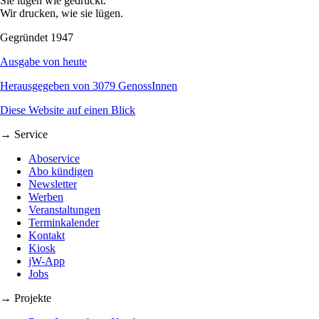
Sie lügen wie gedruckt.
Wir drucken, wie sie lügen.
Gegründet 1947
Ausgabe von heute
Herausgegeben von 3079 GenossInnen
Diese Website auf einen Blick
→ Service
Aboservice
Abo kündigen
Newsletter
Werben
Veranstaltungen
Terminkalender
Kontakt
Kiosk
jW-App
Jobs
→ Projekte