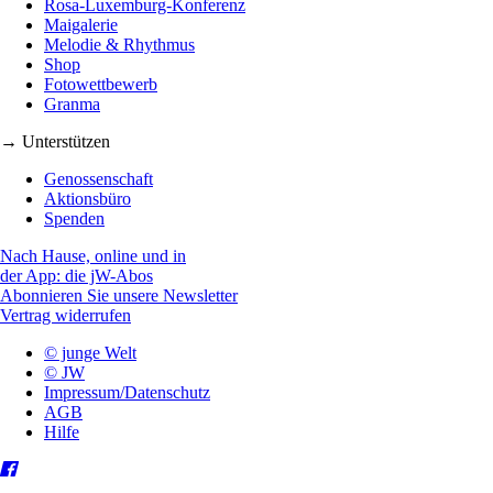
Rosa-Luxemburg-Konferenz
Maigalerie
Melodie & Rhythmus
Shop
Fotowettbewerb
Granma
→ Unterstützen
Genossenschaft
Aktionsbüro
Spenden
Nach Hause, online und in
der App: die jW-Abos
Abonnieren Sie unsere Newsletter
Vertrag widerrufen
© junge Welt
© JW
Impressum/Datenschutz
AGB
Hilfe