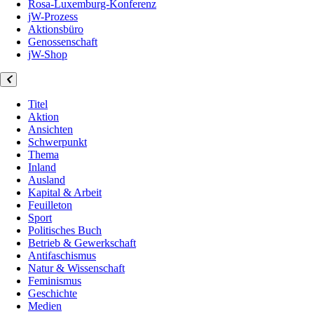
Rosa-Luxemburg-Konferenz
jW-Prozess
Aktionsbüro
Genossenschaft
jW-Shop
Titel
Aktion
Ansichten
Schwerpunkt
Thema
Inland
Ausland
Kapital & Arbeit
Feuilleton
Sport
Politisches Buch
Betrieb & Gewerkschaft
Antifaschismus
Natur & Wissenschaft
Feminismus
Geschichte
Medien