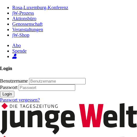
Zum
Rosa-Luxemburg-Konferenz
Inhalt
jW-Prozess
der
Aktionsbüro
Seite
Genossenschaft
Veranstaltungen
jW-Shop
Abo
Spende
Login
Benutzername
Passwort
Login
Passwort vergessen?