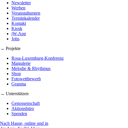
Newsletter
Werben
Veranstaltungen
Terminkalender
Kontakt
Kiosk
jW-App
Jobs
→ Projekte
Rosa-Luxemburg-Konferenz
Maigalerie
Melodie & Rhythmus
Shop
Fotowettbewerb
Granma
→ Unterstützen
Genossenschaft
Aktionsbüro
Spenden
Nach Hause, online und in