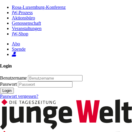
Zum
Rosa-Luxemburg-Konferenz
Inhalt
jW-Prozess
der
Aktionsbüro
Seite
Genossenschaft
Veranstaltungen
jW-Shop
Abo
Spende
Login
Benutzername
Passwort
Login
Passwort vergessen?