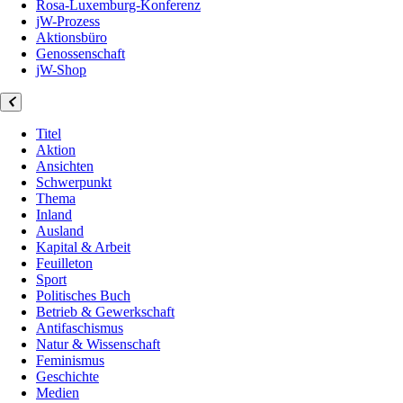
Rosa-Luxemburg-Konferenz
jW-Prozess
Aktionsbüro
Genossenschaft
jW-Shop
Titel
Aktion
Ansichten
Schwerpunkt
Thema
Inland
Ausland
Kapital & Arbeit
Feuilleton
Sport
Politisches Buch
Betrieb & Gewerkschaft
Antifaschismus
Natur & Wissenschaft
Feminismus
Geschichte
Medien