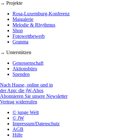
→ Projekte
Rosa-Luxemburg-Konferenz
Maigalerie
Melodie & Rhythmus
Shop
Fotowettbewerb
Granma
→ Unterstützen
Genossenschaft
Aktionsbüro
Spenden
Nach Hause, online und in
der App: die jW-Abos
Abonnieren Sie unsere Newsletter
Vertrag widerrufen
© junge Welt
© JW
Impressum/Datenschutz
AGB
Hilfe