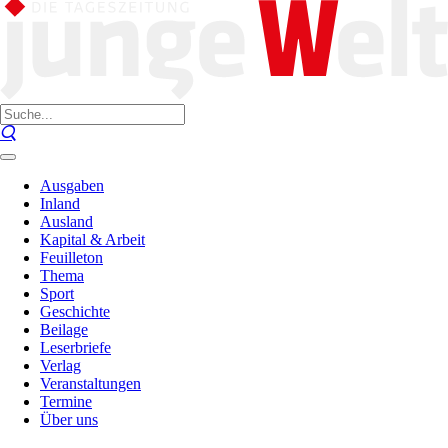
Ausgaben
Inland
Ausland
Kapital & Arbeit
Feuilleton
Thema
Sport
Geschichte
Beilage
Leserbriefe
Verlag
Veranstaltungen
Termine
Über uns