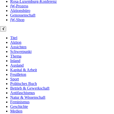
Rosa-Luxemburg-Konferenz
jW-Prozess
Aktionsbüro
Genossenschaft
jW-Shop
Titel
Aktion
Ansichten
Schwerpunkt
Thema
Inland
Ausland
Kapital & Arbeit
Feuilleton
Sport
Politisches Buch
Betrieb & Gewerkschaft
Antifaschismus
Natur & Wissenschaft
Feminismus
Geschichte
Medien