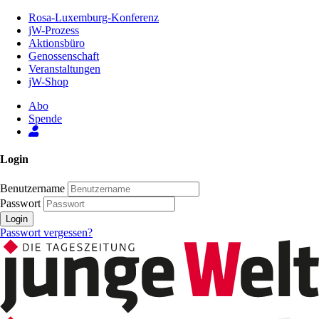
Zum
Rosa-Luxemburg-Konferenz
Inhalt
jW-Prozess
der
Aktionsbüro
Seite
Genossenschaft
Veranstaltungen
jW-Shop
Abo
Spende
Login
Benutzername
Passwort
Login
Passwort vergessen?