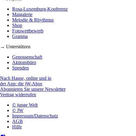
Rosa-Luxemburg-Konferenz
Maigalerie
Melodie & Rhythmus
Shop
Fotowettbewerb
Granma
→ Unterstützen
Genossenschaft
Aktionsbüro
Spenden
Nach Hause, online und in
der App: die jW-Abos
Abonnieren Sie unsere Newsletter
Vertrag widerrufen
© junge Welt
© JW
Impressum/Datenschutz
AGB
Hilfe