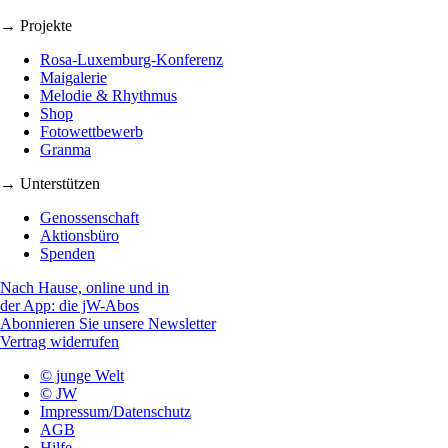
→ Projekte
Rosa-Luxemburg-Konferenz
Maigalerie
Melodie & Rhythmus
Shop
Fotowettbewerb
Granma
→ Unterstützen
Genossenschaft
Aktionsbüro
Spenden
Nach Hause, online und in
der App: die jW-Abos
Abonnieren Sie unsere Newsletter
Vertrag widerrufen
© junge Welt
© JW
Impressum/Datenschutz
AGB
Hilfe