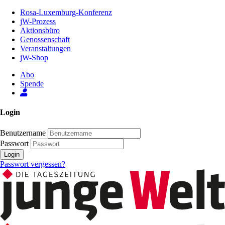
Zum
Rosa-Luxemburg-Konferenz
Inhalt
jW-Prozess
der
Aktionsbüro
Seite
Genossenschaft
Veranstaltungen
jW-Shop
Abo
Spende
Login
Benutzername
Passwort
Login
Passwort vergessen?