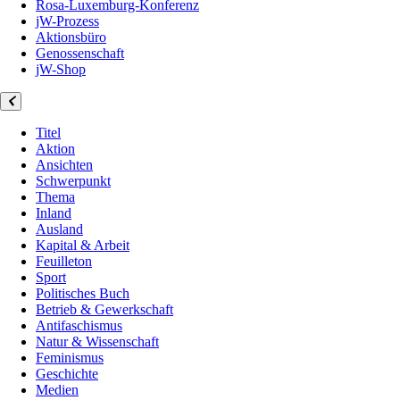
Rosa-Luxemburg-Konferenz
jW-Prozess
Aktionsbüro
Genossenschaft
jW-Shop
Titel
Aktion
Ansichten
Schwerpunkt
Thema
Inland
Ausland
Kapital & Arbeit
Feuilleton
Sport
Politisches Buch
Betrieb & Gewerkschaft
Antifaschismus
Natur & Wissenschaft
Feminismus
Geschichte
Medien