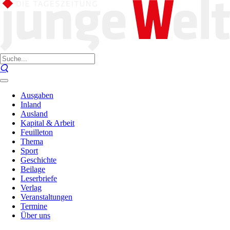
Ausgaben
Inland
Ausland
Kapital & Arbeit
Feuilleton
Thema
Sport
Geschichte
Beilage
Leserbriefe
Verlag
Veranstaltungen
Termine
Über uns