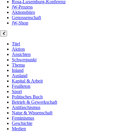
Rosa-Luxemburg-Konferenz
jW-Prozess
Aktionsbüro
Genossenschaft
jW-Shop
Titel
Aktion
Ansichten
Schwerpunkt
Thema
Inland
Ausland
Kapital & Arbeit
Feuilleton
Sport
Politisches Buch
Betrieb & Gewerkschaft
Antifaschismus
Natur & Wissenschaft
Feminismus
Geschichte
Medien