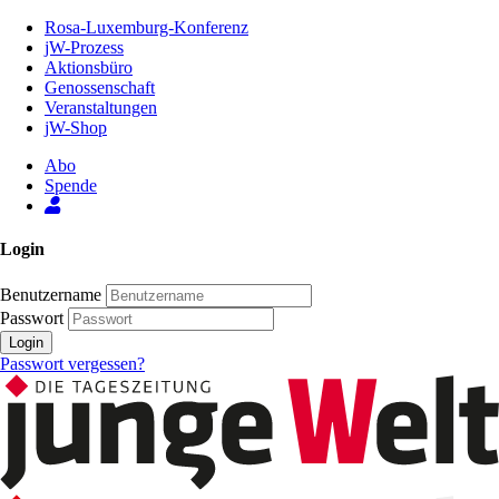
Zum
Rosa-Luxemburg-Konferenz
Inhalt
jW-Prozess
der
Aktionsbüro
Seite
Genossenschaft
Veranstaltungen
jW-Shop
Abo
Spende
Login
Benutzername
Passwort
Login
Passwort vergessen?