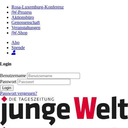
Zum
Rosa-Luxemburg-Konferenz
Inhalt
jW-Prozess
der
Aktionsbüro
Seite
Genossenschaft
Veranstaltungen
jW-Shop
Abo
Spende
Login
Benutzername
Passwort
Login
Passwort vergessen?