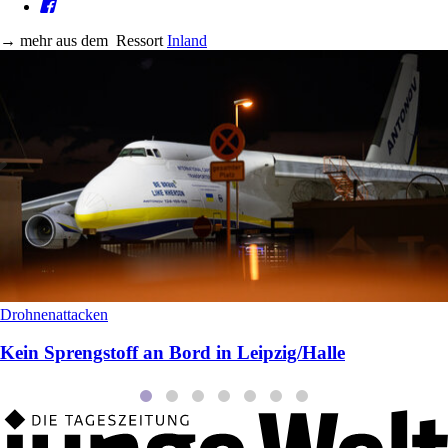
→
mehr aus dem
Ressort
Inland
Drohnenattacken
Kein Sprengstoff an Bord in Leipzig/Halle