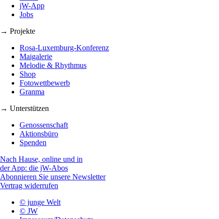
jW-App
Jobs
→ Projekte
Rosa-Luxemburg-Konferenz
Maigalerie
Melodie & Rhythmus
Shop
Fotowettbewerb
Granma
→ Unterstützen
Genossenschaft
Aktionsbüro
Spenden
Nach Hause, online und in
der App: die jW-Abos
Abonnieren Sie unsere Newsletter
Vertrag widerrufen
© junge Welt
© JW