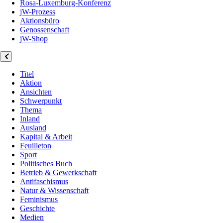
Rosa-Luxemburg-Konferenz
jW-Prozess
Aktionsbüro
Genossenschaft
jW-Shop
Titel
Aktion
Ansichten
Schwerpunkt
Thema
Inland
Ausland
Kapital & Arbeit
Feuilleton
Sport
Politisches Buch
Betrieb & Gewerkschaft
Antifaschismus
Natur & Wissenschaft
Feminismus
Geschichte
Medien