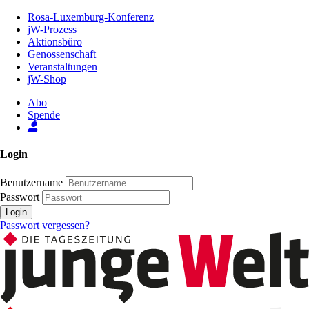
Zum
Rosa-Luxemburg-Konferenz
Inhalt
jW-Prozess
der
Aktionsbüro
Seite
Genossenschaft
Veranstaltungen
jW-Shop
Abo
Spende
Login
Benutzername
Passwort
Login
Passwort vergessen?