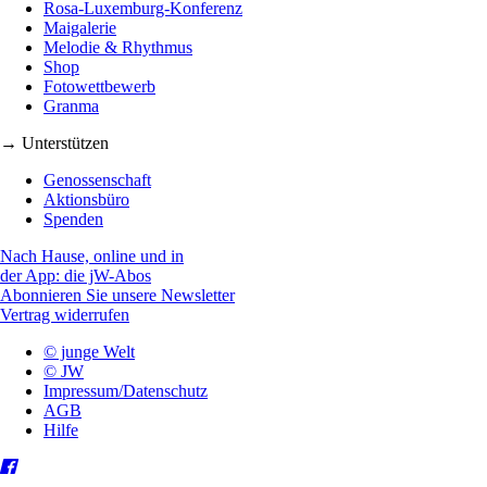
Rosa-Luxemburg-Konferenz
Maigalerie
Melodie & Rhythmus
Shop
Fotowettbewerb
Granma
→ Unterstützen
Genossenschaft
Aktionsbüro
Spenden
Nach Hause, online und in
der App: die jW-Abos
Abonnieren Sie unsere Newsletter
Vertrag widerrufen
© junge Welt
© JW
Impressum/Datenschutz
AGB
Hilfe