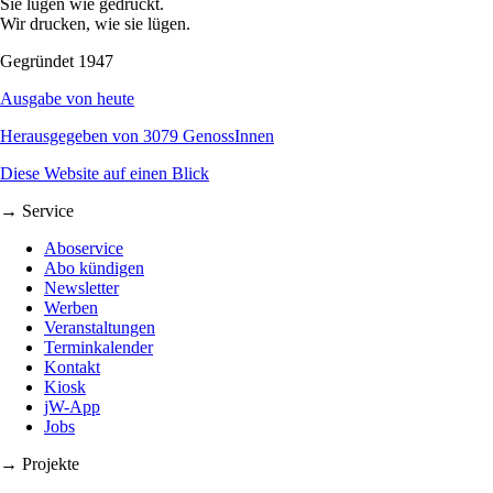
Sie lügen wie gedruckt.
Wir drucken, wie sie lügen.
Gegründet 1947
Ausgabe von heute
Herausgegeben von 3079 GenossInnen
Diese Website auf einen Blick
→ Service
Aboservice
Abo kündigen
Newsletter
Werben
Veranstaltungen
Terminkalender
Kontakt
Kiosk
jW-App
Jobs
→ Projekte